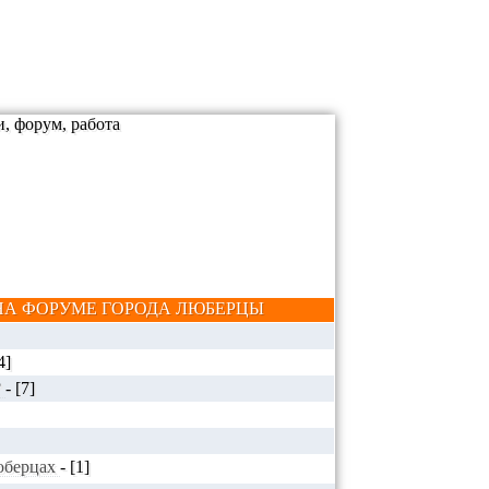
А ФОРУМЕ ГОРОДА ЛЮБЕРЦЫ
4]
?
-
[7]
Люберцах
-
[1]