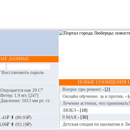
НЫЕ ДАННЫЕ
/
Восстановить пароль
НОВЫЕ СООБЩЕНИЯ Н
o
Вопрос про ремонт
-
[2]
Ощущается как 29 С
Ветер: 1.9 м/с [247]
Онлайн обучение. за и против.
-
[
Давление: 1013 мм рт. ст.
Лечение астении, что принимать
ЛЮБЭ
-
[18]
9 МАЯ
-
[30]
.41₽ ⬆ (80.93₽)
Детская секция по шахматам в 
.06₽ ⬆ (93.19₽)