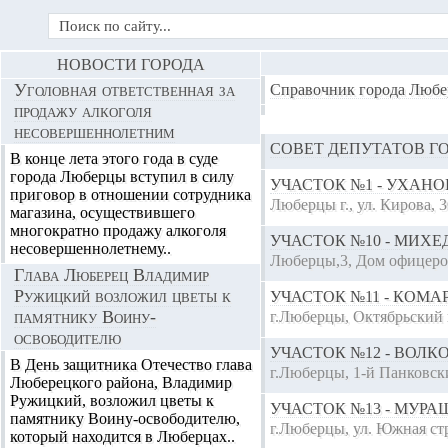
НОВОСТИ ГОРОДА
Уголовная ответственная за
Справочник города Любе
продажу алкоголя
несовершеннолетним
СОВЕТ ДЕПУТАТОВ Г
В конце лета этого года в суде
города Люберцы вступил в силу
УЧАСТОК №1 - УХАН
приговор в отношении сотрудника
Люберцы г., ул. Кирова, 3
магазина, осуществившего
многократно продажу алкоголя
УЧАСТОК №10 - МИХЕ
несовершеннолетнему..
Люберцы,3, Дом офицеров
Глава Люберец Владимир
Ружицкий возложил цветы к
УЧАСТОК №11 - КОМ
памятнику Воину-
г.Люберцы, Октябрьский п
освободителю
УЧАСТОК №12 - ВОЛ
В День защитника Отечество глава
г.Люберцы, 1-й Панковский
Люберецкого района, Владимир
Ружицкий, возложил цветы к
УЧАСТОК №13 - МУР
памятнику Воину-освободителю,
г.Люберцы, ул. Южная с
который находится в Люберцах..