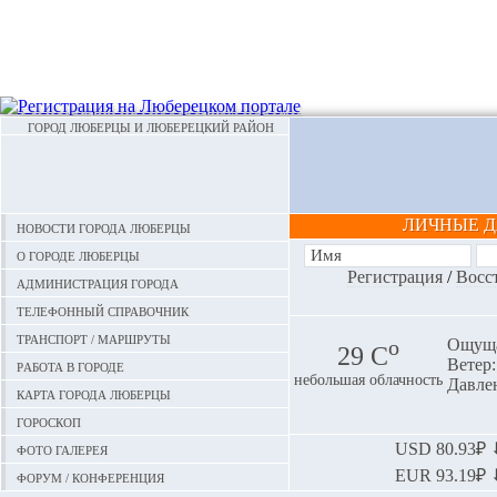
ГОРОД ЛЮБЕРЦЫ И ЛЮБЕРЕЦКИЙ РАЙОН
ЛИЧНЫЕ 
Новости города Люберцы
О городе Люберцы
Регистрация
/
Восс
Администрация города
Телефонный справочник
Транспорт / маршруты
o
Ощуща
29 С
Ветер:
Работа в городе
небольшая облачность
Давлен
Карта города Люберцы
Гороскоп
Фото галерея
USD
80.93₽ ⬇
EUR
93.19₽ ⬇
Форум / конференция