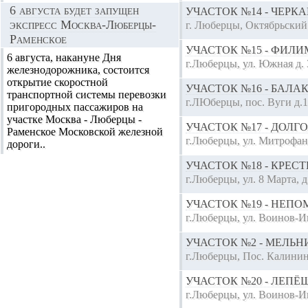
6 августа будет запущен
УЧАСТОК №14 - ЧЕР
экспресс Москва-Люберцы-
г. Люберцы, Октябрьский 
Раменское
УЧАСТОК №15 - ФИЛ
6 августа, накануне Дня
г.Люберцы, ул. Южная д.
железнодорожника, состоится
открытие скоростной
УЧАСТОК №16 - БАЛ
транспортной системы перевозки
г.ЛЮберцы, пос. Вуги д.1
пригородных пассажиров на
участке Москва - Люберцы -
УЧАСТОК №17 - ДОЛГ
Раменское Московской железной
г.Люберцы, ул. Митрофано
дороги..
УЧАСТОК №18 - КРЕ
г.Люберцы, ул. 8 Марта, 
УЧАСТОК №19 - НЕП
г.Люберцы, ул. Воинов-И
УЧАСТОК №2 - МЕЛЬ
г.Люберцы, Пос. Калинин
УЧАСТОК №20 - ЛЕП
г.Люберцы, ул. Воинов-И