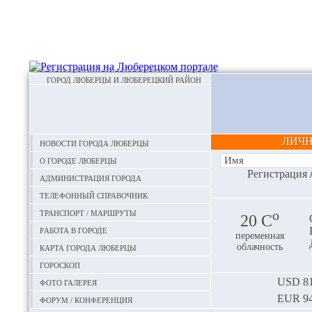
ГОРОД ЛЮБЕРЦЫ И ЛЮБЕРЕЦКИЙ РАЙОН
ЛИЧ
Новости города Люберцы
О городе Люберцы
Регистрация
Администрация города
Телефонный справочник
Транспорт / маршруты
o
20 С
Работа в городе
переменная
Карта города Люберцы
облачность
Гороскоп
Фото галерея
USD
81
EUR
94
Форум / конференция