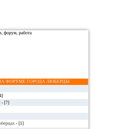
А ФОРУМЕ ГОРОДА ЛЮБЕРЦЫ
4]
?
-
[7]
Люберцах
-
[1]