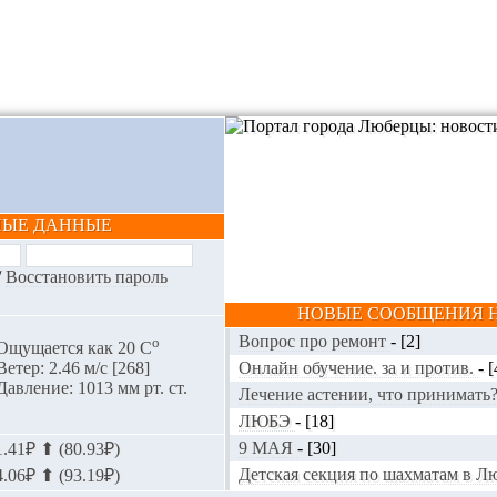
НЫЕ ДАННЫЕ
/
Восстановить пароль
НОВЫЕ СООБЩЕНИЯ Н
Вопрос про ремонт
-
[2]
o
Ощущается как 20 С
Онлайн обучение. за и против.
-
[
Ветер: 2.46 м/с [268]
Давление: 1013 мм рт. ст.
Лечение астении, что принимать
ЛЮБЭ
-
[18]
9 МАЯ
-
[30]
.41₽ ⬆ (80.93₽)
Детская секция по шахматам в 
.06₽ ⬆ (93.19₽)