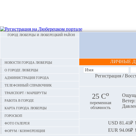
ГОРОД ЛЮБЕРЦЫ И ЛЮБЕРЕЦКИЙ РАЙОН
ЛИЧНЫЕ 
Новости города Люберцы
О городе Люберцы
Регистрация
/
Восс
Администрация города
Телефонный справочник
Транспорт / маршруты
o
25 С
Ощуща
Работа в городе
Ветер:
переменная
Давлен
Карта города Люберцы
облачность
Гороскоп
Фото галерея
USD
81.41₽ ⬆
EUR
94.06₽ ⬆
Форум / конференция