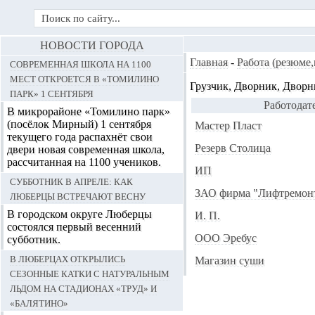
НОВОСТИ ГОРОДА
Современная школа на 1100
Главная
-
Работа (резюме
мест откроется в «Томилино
Грузчик, Дворник, Дворн
парк» 1 сентября
Работодат
В микрорайоне «Томилино парк»
(посёлок Мирный) 1 сентября
Мастер Пласт
текущего года распахнёт свои
Резерв Столица
двери новая современная школа,
рассчитанная на 1100 учеников.
ИП
Субботник в апреле: как
ЗАО фирма "Лифтремон
Люберцы встречают весну
В городском округе Люберцы
И. П.
состоялся первый весенний
ООО Эребус
субботник.
В Люберцах открылись
Магазин суши
сезонные катки с натуральным
льдом на стадионах «Труд» и
«Балятино»