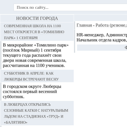
НОВОСТИ ГОРОДА
Современная школа на 1100
Главная
-
Работа (резюме
мест откроется в «Томилино
HR-менеджер, Администра
парк» 1 сентября
Начальник отдела кадров
В микрорайоне «Томилино парк»
Ф
(посёлок Мирный) 1 сентября
текущего года распахнёт свои
двери новая современная школа,
рассчитанная на 1100 учеников.
Субботник в апреле: как
Люберцы встречают весну
В городском округе Люберцы
состоялся первый весенний
субботник.
В Люберцах открылись
сезонные катки с натуральным
льдом на стадионах «Труд» и
«Балятино»