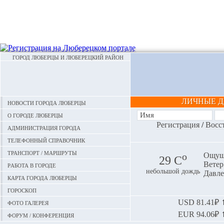
ГОРОД ЛЮБЕРЦЫ И ЛЮБЕРЕЦКИЙ РАЙОН
ЛИЧНЫЕ 
Новости города Люберцы
О городе Люберцы
Регистрация
/
Восс
Администрация города
Телефонный справочник
Транспорт / маршруты
o
Ощуща
29 С
Ветер:
Работа в городе
небольшой дождь
Давле
Карта города Люберцы
Гороскоп
Фото галерея
USD
81.41₽ ⬆
EUR
94.06₽ ⬆
Форум / конференция