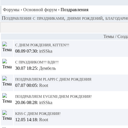
Форумы
›
Основной форум
›
Поздравления
Поздравления с праздниками, днями рождений, благодарн
Темы
/
Cозд
C днем рождения, KITTEN!!!
08.09 07:30:
iriSSka
С Праздником!!! ВДВ!!!
30.07 18:25:
Дембель
Поздравляем plappi с днем рождения
07.07 00:05:
Root
Поздравляем EVGENII днем рождения!
20.06 08:28:
iriSSka
Kiss с днем рождения!
12.05 14:18:
Root