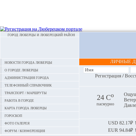
ГОРОД ЛЮБЕРЦЫ И ЛЮБЕРЕЦКИЙ РАЙОН
ЛИЧНЫЕ 
Новости города Люберцы
О городе Люберцы
Регистрация
/
Восс
Администрация города
Телефонный справочник
Транспорт / маршруты
o
Ощуща
24 С
Ветер:
Работа в городе
пасмурно
Давле
Карта города Люберцы
Гороскоп
Фото галерея
USD
82.17₽ ⬆
EUR
94.84₽ ⬆
Форум / конференция