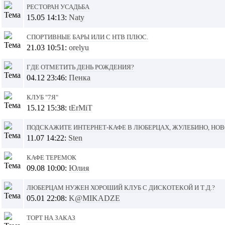
Ресторан Усадьба
15.05 14:13:
Naty
Спортивные бары или с НТВ плюс.
21.03 10:51:
orelyu
Где отметить день рождения?
04.12 23:46:
Пенка
Клуб "7я"
15.12 15:38:
tErMiT
Подскажите интернет-кафе в Люберцах, Жулебино, Но
11.07 14:22:
Sten
Кафе Теремок
09.08 10:00:
Юлия
Люберцам нужен хороший клуб с дискотекой и т.д.?
05.01 22:08:
K@MIKADZE
Торт на заказ