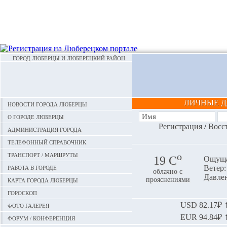
ГОРОД ЛЮБЕРЦЫ И ЛЮБЕРЕЦКИЙ РАЙОН
ЛИЧНЫЕ 
Новости города Люберцы
О городе Люберцы
Регистрация
/
Восс
Администрация города
Телефонный справочник
Транспорт / маршруты
o
19 С
Ощуща
Работа в городе
Ветер: 
облачно с
Давлен
Карта города Люберцы
прояснениями
Гороскоп
Фото галерея
USD
82.17₽ ⬆
EUR
94.84₽ ⬆
Форум / конференция