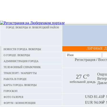
ГОРОД ЛЮБЕРЦЫ И ЛЮБЕРЕЦКИЙ РАЙОН
ЛИЧНЫЕ 
Новости города Люберцы
О городе Люберцы
Регистрация
/
Восс
Администрация города
Телефонный справочник
Транспорт / маршруты
o
Ощуща
27 С
Ветер:
Работа в городе
небольшой дождь
Давле
Карта города Люберцы
Гороскоп
Фото галерея
USD
81.41₽ ⬆
EUR
94.06₽ ⬆
Форум / конференция