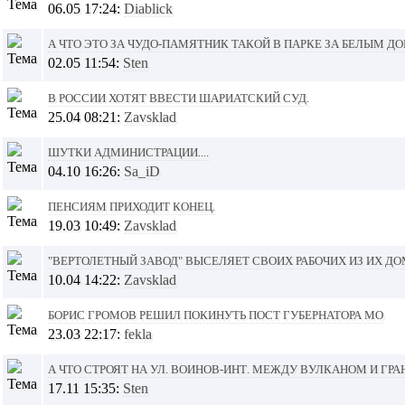
06.05 17:24:
Diablick
А что это за чудо-памятник такой в парке за белым д
02.05 11:54:
Sten
В России хотят ввести шариатский суд.
25.04 08:21:
Zavsklad
Шутки администрации....
04.10 16:26:
Sa_iD
Пенсиям приходит конец.
19.03 10:49:
Zavsklad
"Вертолетный завод" выселяет своих рабочих из их д
10.04 14:22:
Zavsklad
Борис Громов решил покинуть пост губернатора МО
23.03 22:17:
fekla
А что строят на ул. Воинов-Инт. между Вулканом и гр
17.11 15:35:
Sten