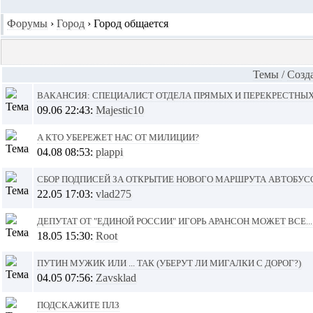
Форумы
›
Город
›
Город общается
Темы
/
Cозд
Вакансия: Специалист отдела прямых и перекрестны
09.06 22:43:
Majestic10
А кто убережет нас от милиции?
04.08 08:53:
plappi
Сбор подписей за открытие нового маршрута автобус
22.05 17:03:
vlad275
Депутат от "Единой России" Игорь Арансон может все...
18.05 15:30:
Root
Путин мужик или ... так (уберут ли мигалки с дорог?)
04.05 07:56:
Zavsklad
Подскажите плз