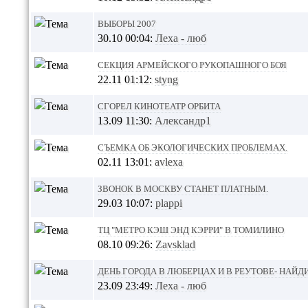
Выборы 2007
30.10 00:04:
Леха - люб
секция армейского рукопашного боя
22.11 01:12:
styng
сгорел кинотеатр Орбита
13.09 11:30:
Александр1
Съемка об экологических проблемах.
02.11 13:01:
avlexa
Звонок в Москву станет платным.
29.03 10:07:
plappi
ТЦ "МЕТРО Кэш энд Кэрри" в Томилино
08.10 09:26:
Zavsklad
День города в Люберцах и в Реутове- найди
23.09 23:49:
Леха - люб