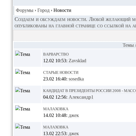
Форумы
›
Город
›
Новости
Создаем и обсуждаем новости. Любой желающий мож
опубликованы на главной странице со ссылкой на а
Темы
Варварство
12.02 10:53:
Zavsklad
старые новости
23.02 16:40:
sosedka
Кандидат в Президенты России 2008 - масс
04.02 12:56:
Александр1
Малаховка
14.02 10:48:
джек
Малаховка
13.02 22:53:
джек