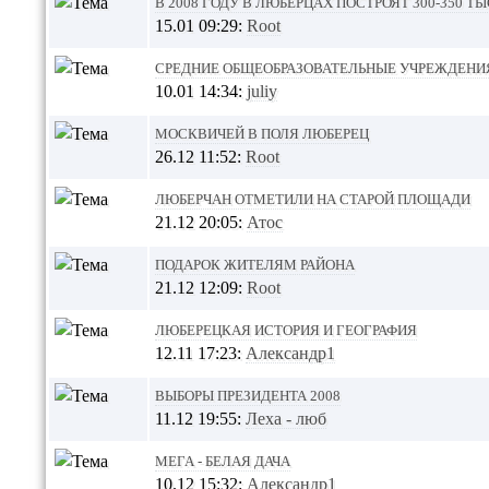
В 2008 году в Люберцах построят 300-350 ты
15.01 09:29:
Root
Средние общеобразовательные учреждени
10.01 14:34:
juliy
Москвичей в поля Люберец
26.12 11:52:
Root
Люберчан отметили на старой площади
21.12 20:05:
Атос
Подарок жителям района
21.12 12:09:
Root
Люберецкая история и география
12.11 17:23:
Александр1
Выборы Президента 2008
11.12 19:55:
Леха - люб
Мега - Белая дача
10.12 15:32:
Александр1