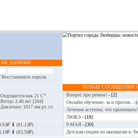
НЫЕ ДАННЫЕ
/
Восстановить пароль
НОВЫЕ СООБЩЕНИЯ Н
o
Вопрос про ремонт
-
[2]
Ощущается как 21 С
Ветер: 2.46 м/с [204]
Онлайн обучение. за и против.
-
[
Давление: 1017 мм рт. ст.
Лечение астении, что принимать
ЛЮБЭ
-
[18]
9 МАЯ
-
[30]
.93₽ ⬇ (81.13₽)
Детская секция по шахматам в 
.19₽ ⬇ (93.58₽)