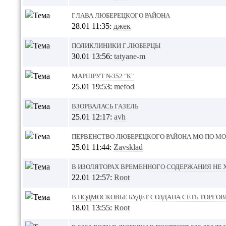
Глава Люберецкого района
28.01 11:35:
джек
Поликлиники г.Люберцы
30.01 13:56:
tatyane-m
Маршрут №352 "К"
25.01 19:53:
mefod
Взорвалась газель
25.01 12:17:
avh
Первенство Люберецкого района МО по М
25.01 11:44:
Zavsklad
В изоляторах временного содержания не 
22.01 12:57:
Root
В Подмосковье будет создана сеть торго
18.01 13:55:
Root