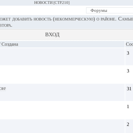
НОВОСТИ [СТР.210]
ет добавить новость (некоммерческую) о районе. Самые
втора.
ВХОД
/
Cоздана
Со
3
3
он!
31
1
2