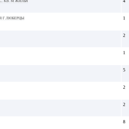
с. кв. м жилья
4
я г.Люберцы
1
2
1
5
2
2
8