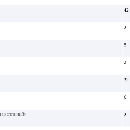
42
2
5
2
32
6
 10 отличий!!!
2