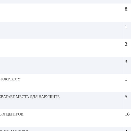
8
1
3
3
отокроссу
1
хватает места для нарушите
5
вых центров
16