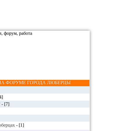
А ФОРУМЕ ГОРОДА ЛЮБЕРЦЫ
4]
?
-
[7]
Люберцах
-
[1]