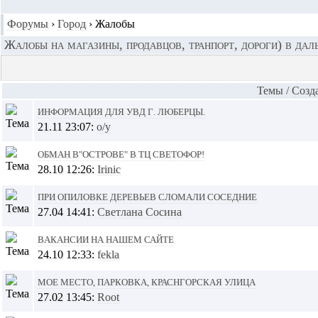
Форумы
›
Город
›
Жалобы
Жалобы на магазины, продавцов, транпорт, дороги) в д
Темы
/
Cозд
Информация для УВД г. Люберцы.
21.11 23:07:
о/у
ОБМАН в"Острове" в ТЦ Светофор!
28.10 12:26:
Irinic
при опиловке деревьев сломали соседние
27.04 14:41:
Светлана Сосина
Вакансии на нашем сайте
24.10 12:33:
fekla
Мое место, парковка, Краснгорская улица
27.02 13:45:
Root