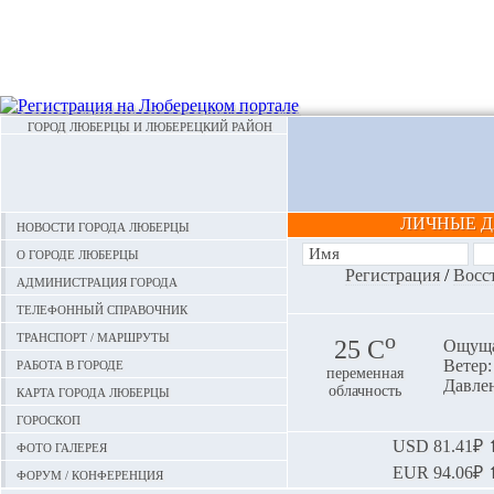
ГОРОД ЛЮБЕРЦЫ И ЛЮБЕРЕЦКИЙ РАЙОН
ЛИЧНЫЕ 
Новости города Люберцы
О городе Люберцы
Регистрация
/
Восс
Администрация города
Телефонный справочник
Транспорт / маршруты
o
25 С
Ощуща
Работа в городе
Ветер:
переменная
Давлен
Карта города Люберцы
облачность
Гороскоп
Фото галерея
USD
81.41₽ ⬆
EUR
94.06₽ ⬆
Форум / конференция