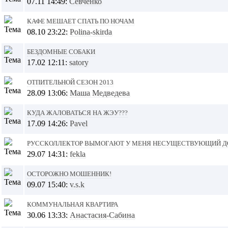
07.11 14:49:
Севченко
Кафе мешает спать по ночам
08.10 23:22:
Polina-skirda
Бездомные собаки
17.02 12:11:
satory
Отпительной сезон 2013
28.09 13:06:
Маша Медведева
Куда жаловаться на ЖЭУ???
17.09 14:26:
Pavel
РуссколлектоР вымогают у меня несуществующий дол
29.07 14:31:
fekla
Осторожно мошенник!
09.07 15:40:
v.s.k
Коммунальная квартира
30.06 13:33:
Анастасия-Сабина