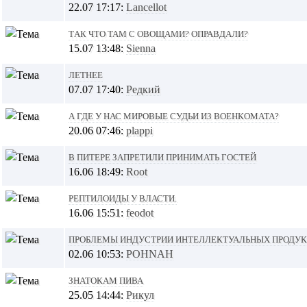
22.07 17:17:
Lancellot
Так что там с овощами? Оправдали?
15.07 13:48:
Sienna
Летнее
07.07 17:40:
Редкий
А где у нас мировые судьи из военкомата?
20.06 07:46:
plappi
В Питере запретили принимать гостей
16.06 18:49:
Root
Рептилоиды у власти.
16.06 15:51:
feodot
Проблемы индустрии интеллектуальных проду
02.06 10:53:
POHNAH
Знатокам пива
25.05 14:44:
Рикул