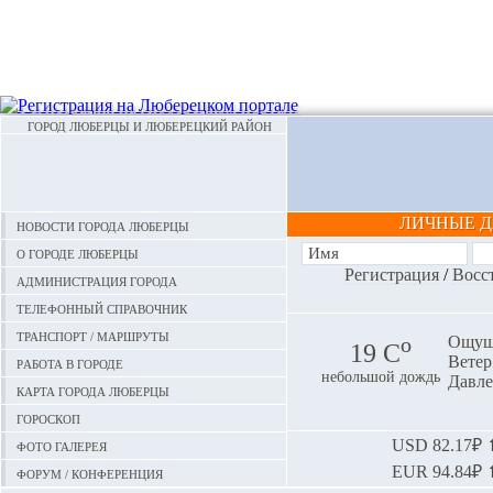
ГОРОД ЛЮБЕРЦЫ И ЛЮБЕРЕЦКИЙ РАЙОН
ЛИЧНЫЕ 
Новости города Люберцы
О городе Люберцы
Регистрация
/
Восс
Администрация города
Телефонный справочник
Транспорт / маршруты
o
Ощуща
19 С
Ветер:
Работа в городе
небольшой дождь
Давле
Карта города Люберцы
Гороскоп
Фото галерея
USD
82.17₽ ⬆
EUR
94.84₽ ⬆
Форум / конференция