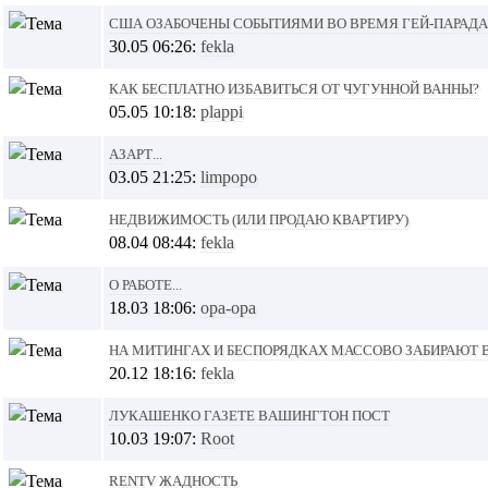
США озабочены событиями во время гей-парада
30.05 06:26:
fekla
Как бесплатно избавиться от чугунной ванны?
05.05 10:18:
plappi
Азарт...
03.05 21:25:
limpopo
Недвижимость (или продаю квартиру)
08.04 08:44:
fekla
О работе...
18.03 18:06:
opa-opa
На митингах и беспорядках массово забирают 
20.12 18:16:
fekla
Лукашенко газете Вашингтон Пост
10.03 19:07:
Root
RenTV Жадность