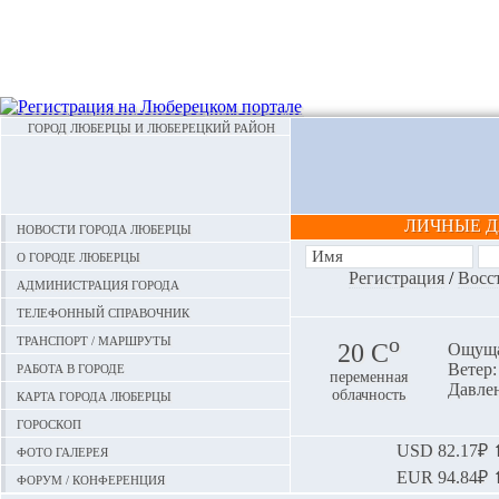
ГОРОД ЛЮБЕРЦЫ И ЛЮБЕРЕЦКИЙ РАЙОН
ЛИЧНЫЕ 
Новости города Люберцы
О городе Люберцы
Регистрация
/
Восс
Администрация города
Телефонный справочник
Транспорт / маршруты
o
20 С
Ощуща
Работа в городе
Ветер:
переменная
Давлен
Карта города Люберцы
облачность
Гороскоп
Фото галерея
USD
82.17₽ ⬆
EUR
94.84₽ ⬆
Форум / конференция