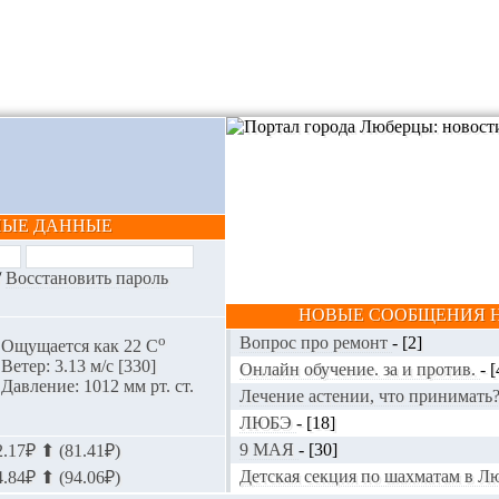
НЫЕ ДАННЫЕ
/
Восстановить пароль
НОВЫЕ СООБЩЕНИЯ Н
o
Вопрос про ремонт
-
[2]
Ощущается как 22 С
Ветер: 3.13 м/с [330]
Онлайн обучение. за и против.
-
[
Давление: 1012 мм рт. ст.
Лечение астении, что принимать
ЛЮБЭ
-
[18]
9 МАЯ
-
[30]
.17₽ ⬆ (81.41₽)
Детская секция по шахматам в 
.84₽ ⬆ (94.06₽)