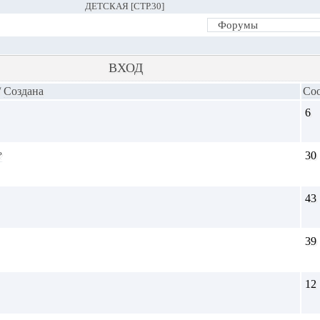
ДЕТСКАЯ [СТР.30]
ВХОД
/
Cоздана
Со
6
?
30
43
39
12