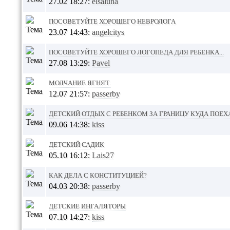
27.02 18:27:
elsaluna
Посоветуйте хорошего невролога
23.07 14:43:
angelcitys
Посоветуйте хорошего логопеда для ребенка...
27.08 13:29:
Pavel
Молчание ягнят.
12.07 21:57:
passerby
детский отдых с ребенком за границу куда поех
09.06 14:38:
kiss
Детский садик
05.10 16:12:
Lais27
Как дела с Конституцией?
04.03 20:38:
passerby
Детские ингаляторы
07.10 14:27:
kiss