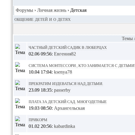
Форумы
›
Личная жизнь
›
Детская
общение детей и о детях
Темы
Частный детский садик в Люберцах
02.06 09:56:
Евгения82
Система Монтессори , кто занимается с детьми
10.04 17:04:
ksenya78
Прекратим издеваться над детьми.
23.09 18:35:
passerby
Плата за детский сад. Многодетные
19.03 08:50:
Архангельская
прикорм
01.02 20:56:
kabardinka