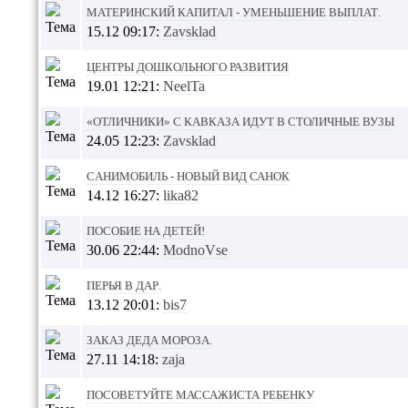
Материнский капитал - уменьшение выплат.
15.12 09:17:
Zavsklad
Центры дошкольного развития
19.01 12:21:
NeelTa
«Отличники» с Кавказа идут в столичные вузы
24.05 12:23:
Zavsklad
Санимобиль - новый вид санок
14.12 16:27:
lika82
Пособие на детей!
30.06 22:44:
ModnoVse
Перья в дар.
13.12 20:01:
bis7
Заказ Деда Мороза.
27.11 14:18:
zaja
посоветуйте массажиста ребенку