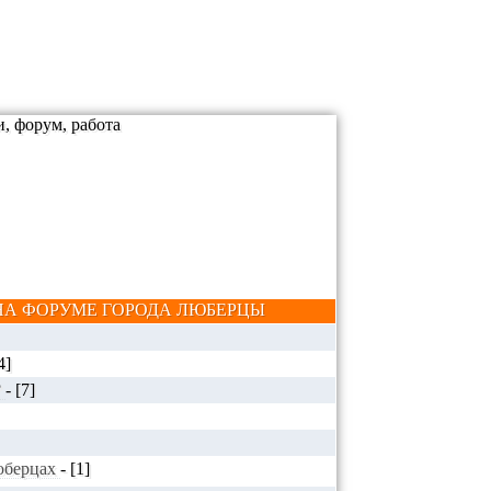
А ФОРУМЕ ГОРОДА ЛЮБЕРЦЫ
4]
?
-
[7]
Люберцах
-
[1]