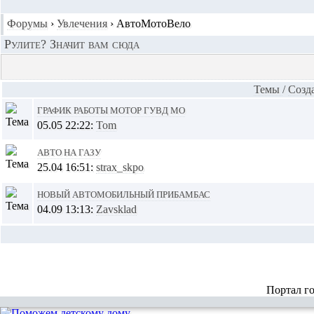
Форумы
›
Увлечения
›
АвтоМотоВело
Рулите? Значит вам сюда
Темы
/
Cозд
График работы МОТОР ГУВД МО
05.05 22:22:
Tom
Авто на газу
25.04 16:51:
strax_skpo
Новый автомобильный прибамбас
04.09 13:13:
Zavsklad
Портал г