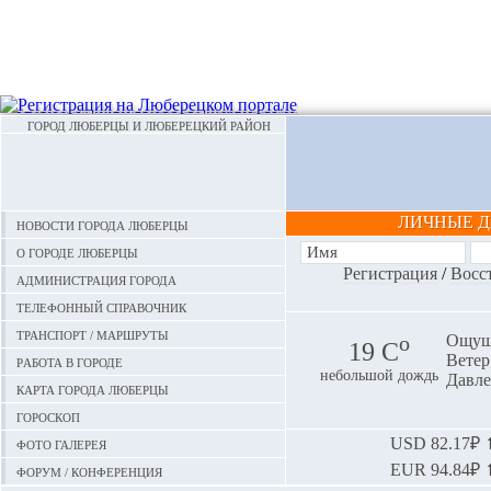
ГОРОД ЛЮБЕРЦЫ И ЛЮБЕРЕЦКИЙ РАЙОН
ЛИЧНЫЕ 
Новости города Люберцы
О городе Люберцы
Регистрация
/
Восс
Администрация города
Телефонный справочник
Транспорт / маршруты
o
Ощуща
19 С
Ветер:
Работа в городе
небольшой дождь
Давле
Карта города Люберцы
Гороскоп
Фото галерея
USD
82.17₽ ⬆
EUR
94.84₽ ⬆
Форум / конференция