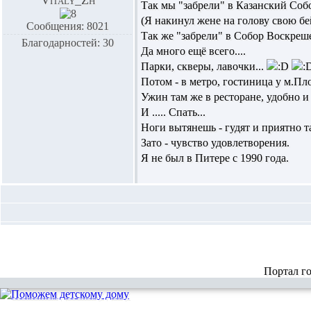
Vitaly_Zh
Так мы "забрели" в Казанский С
(Я накинул жене на голову свою бей
Сообщения: 8021
Так же "забрели" в Собор Воскреш
Благодарностей: 30
Да много ещё всего....
Парки, скверы, лавочки...
Потом - в метро, гостиница у м.П
Ужин там же в ресторане, удобно и
И ..... Спать...
Ноги вытянешь - гудят и приятно т
Зато - чувство удовлетворения.
Я не был в Питере с 1990 года.
Портал г