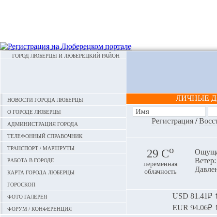
ГОРОД ЛЮБЕРЦЫ И ЛЮБЕРЕЦКИЙ РАЙОН
ЛИЧНЫЕ 
Новости города Люберцы
О городе Люберцы
Регистрация
/
Восс
Администрация города
Телефонный справочник
Транспорт / маршруты
o
29 С
Ощуща
Работа в городе
Ветер:
переменная
Давлен
Карта города Люберцы
облачность
Гороскоп
Фото галерея
USD
81.41₽ ⬆
EUR
94.06₽ ⬆
Форум / конференция