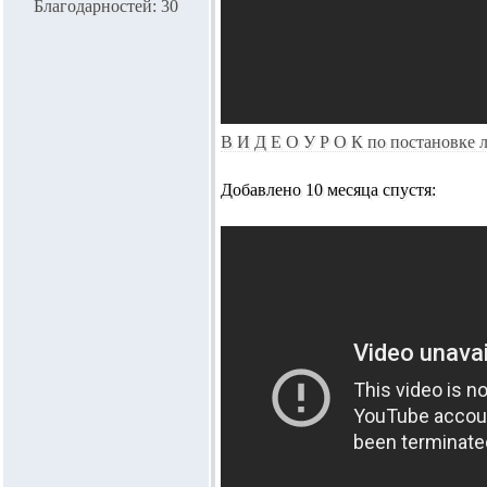
Благодарностей: 30
В И Д Е О У Р О К по постановке л
Добавлено 10 месяца спустя: