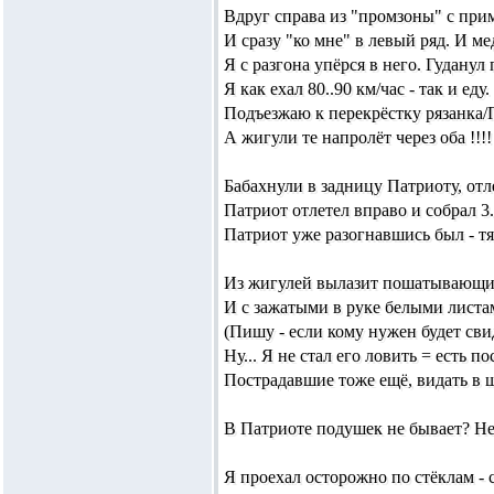
Вдруг справа из "промзоны" с прим
И сразу "ко мне" в левый ряд. И ме
Я с разгона упёрся в него. Гуданул
Я как ехал 80..90 км/час - так и еду.
Подъезжаю к перекрёстку рязанка/
А жигули те напролёт через оба !!!
Бабахнули в задницу Патриоту, отл
Патриот отлетел вправо и собрал 3.
Патриот уже разогнавшись был - тя
Из жигулей вылазит пошатывающийс
И с зажатыми в руке белыми листа
(Пишу - если кому нужен будет свид
Ну... Я не стал его ловить = есть 
Пострадавшие тоже ещё, видать в ш
В Патриоте подушек не бывает? Не
Я проехал осторожно по стёклам -