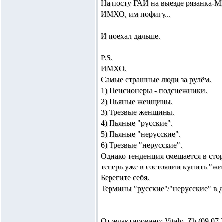
На посту ГАИ на выезде рязанка-МК
ИМХО, им пофигу...
И поехал дальше.
P.S.
ИМХО.
Самые страшные люди за рулём.
1) Пенсионеры - подснежники.
2) Пьяные женщины.
3) Трезвые женщины.
4) Пьяные "русские".
5) Пьяные "нерусские".
6) Трезвые "нерусские".
Однако тенденция смещается в стор
теперь уже в состоянии купить "жи
Берегите себя.
Термины "русские"/"нерусские" в 
Отредактировано: Vitaly_Zh (09.07.2