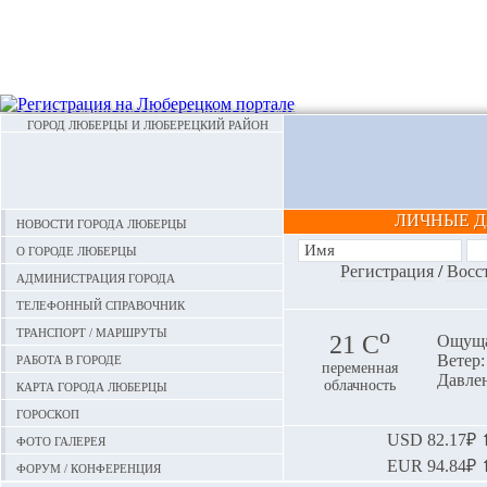
ГОРОД ЛЮБЕРЦЫ И ЛЮБЕРЕЦКИЙ РАЙОН
ЛИЧНЫЕ 
Новости города Люберцы
О городе Люберцы
Регистрация
/
Восс
Администрация города
Телефонный справочник
Транспорт / маршруты
o
21 С
Ощуща
Работа в городе
Ветер:
переменная
Давлен
Карта города Люберцы
облачность
Гороскоп
Фото галерея
USD
82.17₽ ⬆
EUR
94.84₽ ⬆
Форум / конференция