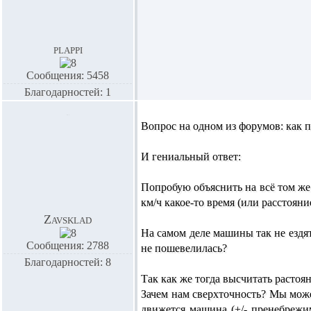
plappi
Сообщения: 5458
Благодарностей: 1
Вопрос на одном из форумов:
как 
И гениальный ответ:
Попробую объяснить на всё том же 
км/ч какое-то время (или расстояние
Zavsklad
На самом деле машины так не ездя
Сообщения: 2788
не пошевелилась?
Благодарностей: 8
Так как же тогда высчитать расто
Зачем нам сверхточность? Мы може
движется машина (+/- пренебрежи