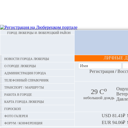
ГОРОД ЛЮБЕРЦЫ И ЛЮБЕРЕЦКИЙ РАЙОН
ЛИЧНЫЕ 
Новости города Люберцы
О городе Люберцы
Регистрация
/
Восс
Администрация города
Телефонный справочник
Транспорт / маршруты
o
Ощуща
29 С
Ветер:
Работа в городе
небольшой дождь
Давле
Карта города Люберцы
Гороскоп
Фото галерея
USD
81.41₽ ⬆
EUR
94.06₽ ⬆
Форум / конференция