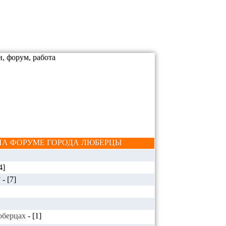
А ФОРУМЕ ГОРОДА ЛЮБЕРЦЫ
4]
?
-
[7]
Люберцах
-
[1]