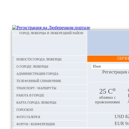
ГОРОД ЛЮБЕРЦЫ И ЛЮБЕРЕЦКИЙ РАЙОН
ЛИЧ
Новости города Люберцы
О городе Люберцы
Регистрация
Администрация города
Телефонный справочник
Транспорт / маршруты
o
25 С
Работа в городе
облачно с
Карта города Люберцы
прояснениями
Гороскоп
Фото галерея
USD
82
EUR
94
Форум / конференция