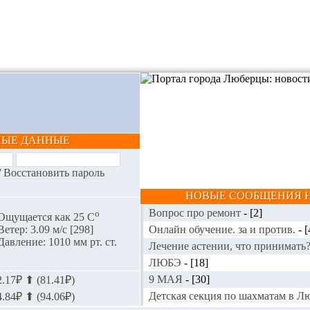
НЫЕ ДАННЫЕ
/
Восстановить пароль
НОВЫЕ СООБЩЕНИЯ Н
Вопрос про ремонт
-
[2]
o
Ощущается как 25 С
Онлайн обучение. за и против.
-
[
Ветер: 3.09 м/с [298]
Давление: 1010 мм рт. ст.
Лечение астении, что принимать
ЛЮБЭ
-
[18]
9 МАЯ
-
[30]
.17₽ ⬆ (81.41₽)
Детская секция по шахматам в 
.84₽ ⬆ (94.06₽)