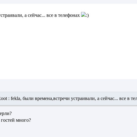
страивали, а сейчас... все в телефонах
oot :
fekla
, были времена,встречи устраивали, а сейчас... все в т
мерли?
 гостей много?