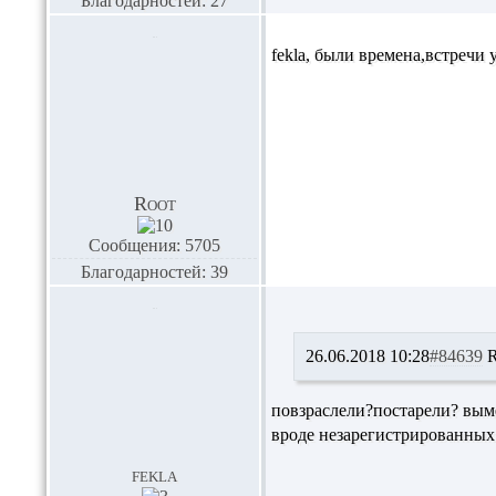
Благодарностей: 27
fekla
, были времена,встречи у
Root
Сообщения: 5705
Благодарностей: 39
26.06.2018 10:28
#84639
R
повзраслели?постарели? вы
вроде незарегистрированных
fekla