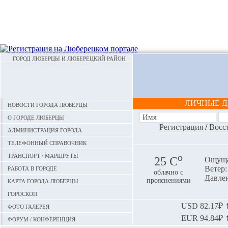
ГОРОД ЛЮБЕРЦЫ И ЛЮБЕРЕЦКИЙ РАЙОН
ЛИЧНЫЕ 
Новости города Люберцы
О городе Люберцы
Регистрация
/
Восс
Администрация города
Телефонный справочник
Транспорт / маршруты
o
25 С
Ощуща
Работа в городе
Ветер:
облачно с
Давлен
Карта города Люберцы
прояснениями
Гороскоп
Фото галерея
USD
82.17₽ ⬆
EUR
94.84₽ ⬆
Форум / конференция