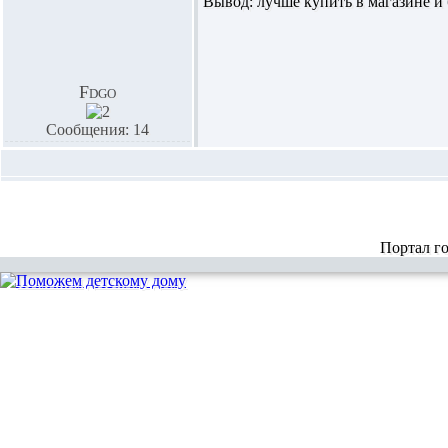
Вывод: лучше купить в магазине и 
Fdgo
Сообщения: 14
Портал г