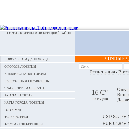
ГОРОД ЛЮБЕРЦЫ И ЛЮБЕРЕЦКИЙ РАЙОН
ЛИЧНЫЕ 
Новости города Люберцы
О городе Люберцы
Регистрация
/
Восс
Администрация города
Телефонный справочник
Транспорт / маршруты
o
Ощуща
16 С
Ветер:
Работа в городе
пасмурно
Давле
Карта города Люберцы
Гороскоп
Фото галерея
USD
82.17₽ ⬆
EUR
94.84₽ ⬆
Форум / конференция