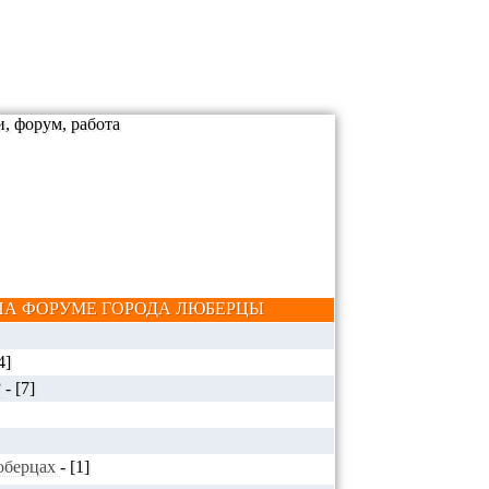
А ФОРУМЕ ГОРОДА ЛЮБЕРЦЫ
4]
?
-
[7]
Люберцах
-
[1]