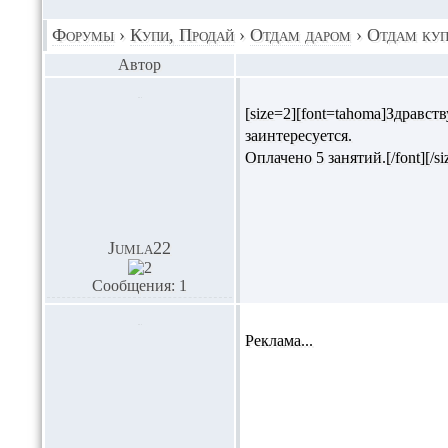
Форумы
›
Купи, Продай
›
Отдам даром
›
Отдам куп
Автор
[size=2][font=tahoma]Здрав
заинтересуется.
Оплачено 5 занятий.[/font][/si
Jumla22
Сообщения: 1
Реклама...