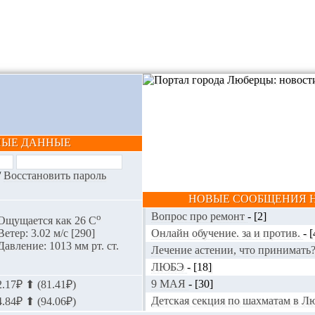
НЫЕ ДАННЫЕ
/
Восстановить пароль
НОВЫЕ СООБЩЕНИЯ Н
Вопрос про ремонт
-
[2]
o
Ощущается как 26 С
Онлайн обучение. за и против.
-
[
Ветер: 3.02 м/с [290]
Давление: 1013 мм рт. ст.
Лечение астении, что принимать
ЛЮБЭ
-
[18]
9 МАЯ
-
[30]
.17₽ ⬆ (81.41₽)
Детская секция по шахматам в 
.84₽ ⬆ (94.06₽)