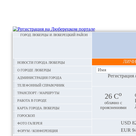
ГОРОД ЛЮБЕРЦЫ И ЛЮБЕРЕЦКИЙ РАЙОН
ЛИЧ
Новости города Люберцы
О городе Люберцы
Регистрация
Администрация города
Телефонный справочник
Транспорт / маршруты
o
26 С
Работа в городе
облачно с
Карта города Люберцы
прояснениями
Гороскоп
Фото галерея
USD
82
EUR
94
Форум / конференция