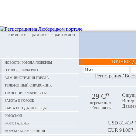
ГОРОД ЛЮБЕРЦЫ И ЛЮБЕРЕЦКИЙ РАЙОН
ЛИЧНЫЕ 
Новости города Люберцы
О городе Люберцы
Регистрация
/
Восс
Администрация города
Телефонный справочник
Транспорт / маршруты
o
29 С
Ощуща
Работа в городе
Ветер:
переменная
Давлен
Карта города Люберцы
облачность
Гороскоп
Фото галерея
USD
81.41₽ ⬆
EUR
94.06₽ ⬆
Форум / конференция