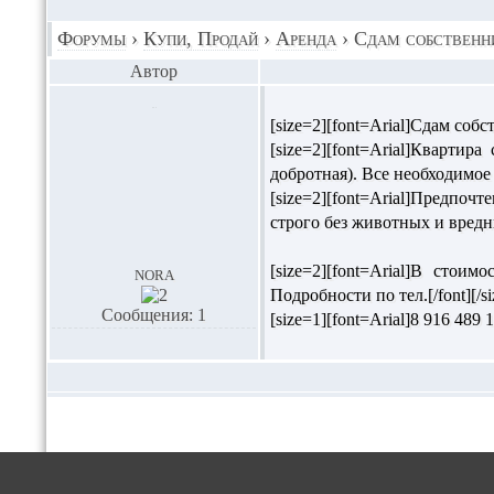
Форумы
›
Купи, Продай
›
Аренда
›
Сдам собственни
Автор
[size=2][font=Arial]Сдам собств
[size=2][font=Arial]Кварти
добротная). Все необходимое в 
[size=2][font=Arial]Предпоч
строго без животных и вредны
[size=2][font=Arial]В стои
nora
Подробности по тел.[/font][/si
Сообщения: 1
[size=1][font=Arial]8 916 489
Пор