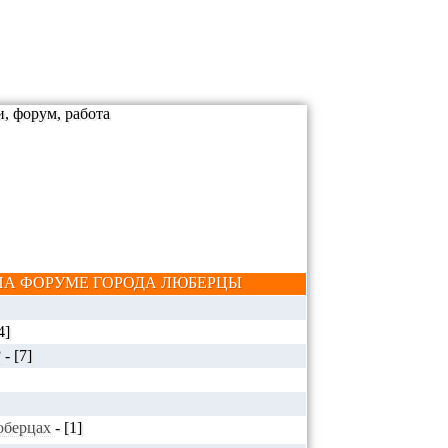
А ФОРУМЕ ГОРОДА ЛЮБЕРЦЫ
4]
?
-
[7]
Люберцах
-
[1]