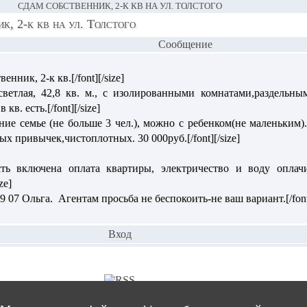
СДАМ СОБСТВЕННИК, 2-К КВ НА УЛ. ТОЛСТОГО
к, 2-к кв на ул. Толстого
Сообщение
енник, 2-к кв.[/font][/size]
ра светлая, 42,8 кв. м., с изолированными комнатами,раздельн
кв. есть.[/font][/size]
тение семье (не больше 3 чел.), можно с ребенком(не маленьки
х привычек,чистоплотных. 30 000руб.[/font][/size]
мость включена оплата квартиры, электричество и воду оплач
ze]
 19 07 Ольга. Агентам просьба не беспокоить-не ваш вариант.[/font]
Вход
тал города
Люберцы
© 2003 - 2026
Правовая оговорка
Страница создана за 0.01968 секунды