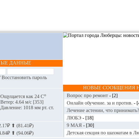
НЫЕ ДАННЫЕ
/
Восстановить пароль
НОВЫЕ СООБЩЕНИЯ Н
o
Вопрос про ремонт
-
[2]
Ощущается как 24 С
Ветер: 4.64 м/с [353]
Онлайн обучение. за и против.
-
[
Давление: 1018 мм рт. ст.
Лечение астении, что принимать
ЛЮБЭ
-
[18]
9 МАЯ
-
[30]
.17₽ ⬆ (81.41₽)
Детская секция по шахматам в 
.84₽ ⬆ (94.06₽)