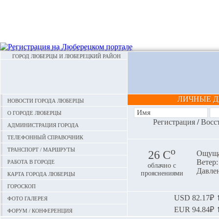
ГОРОД ЛЮБЕРЦЫ И ЛЮБЕРЕЦКИЙ РАЙОН
ЛИЧНЫЕ 
Новости города Люберцы
О городе Люберцы
Регистрация
/
Восс
Администрация города
Телефонный справочник
Транспорт / маршруты
o
26 С
Ощуща
Работа в городе
Ветер:
облачно с
Давлен
Карта города Люберцы
прояснениями
Гороскоп
Фото галерея
USD
82.17₽ ⬆
EUR
94.84₽ ⬆
Форум / конференция