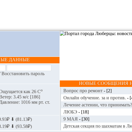
НЫЕ ДАННЫЕ
/
Восстановить пароль
НОВЫЕ СООБЩЕНИЯ Н
o
Вопрос про ремонт
-
[2]
Ощущается как 26 С
Ветер: 3.45 м/с [186]
Онлайн обучение. за и против.
-
[
Давление: 1016 мм рт. ст.
Лечение астении, что принимать
ЛЮБЭ
-
[18]
9 МАЯ
-
[30]
.93₽ ⬇ (81.13₽)
Детская секция по шахматам в 
.19₽ ⬇ (93.58₽)