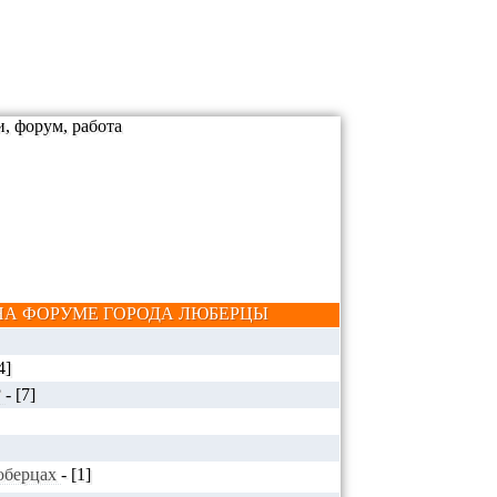
А ФОРУМЕ ГОРОДА ЛЮБЕРЦЫ
4]
?
-
[7]
Люберцах
-
[1]