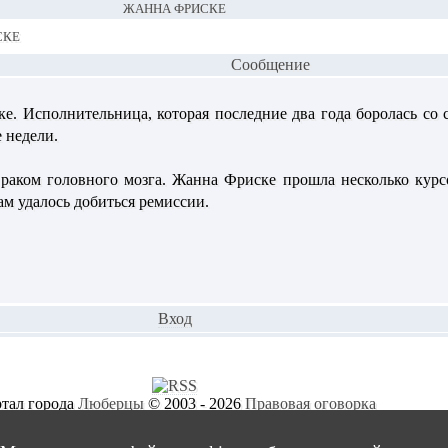
ЖАННА ФРИСКЕ
ске
Сообщение
. Исполнительница, которая последние два года боролась со 
 недели.
с раком головного мозга. Жанна Фриске прошла несколько ку
ам удалось добиться ремиссии.
Вход
тал города
Люберцы
© 2003 - 2026
Правовая оговорка
Страница создана за 0.01653 секунды