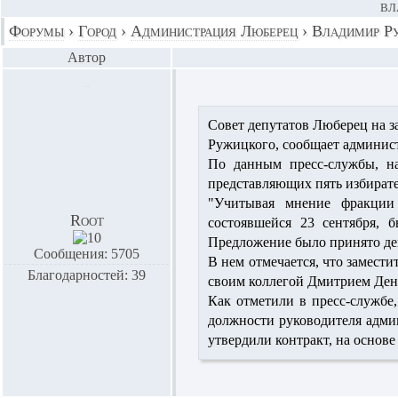
ВЛ
Форумы
›
Город
›
Администрация Люберец
›
Владимир Ру
Автор
Совет депутатов Люберец на з
Ружицкого, сообщает админис
По данным пресс-службы, на
представляющих пять избирате
"Учитывая мнение фракции
Root
состоявшейся 23 сентября, 
Предложение было принято деп
Сообщения: 5705
В нем отмечается, что замест
Благодарностей: 39
своим коллегой Дмитрием Дени
Как отметили в пресс-службе
должности руководителя адми
утвердили контракт, на основе