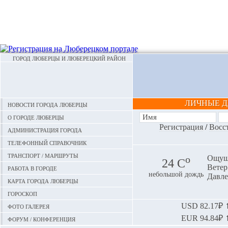
ГОРОД ЛЮБЕРЦЫ И ЛЮБЕРЕЦКИЙ РАЙОН
ЛИЧНЫЕ 
Новости города Люберцы
О городе Люберцы
Регистрация
/
Восс
Администрация города
Телефонный справочник
Транспорт / маршруты
o
Ощуща
24 С
Ветер:
Работа в городе
небольшой дождь
Давле
Карта города Люберцы
Гороскоп
Фото галерея
USD
82.17₽ ⬆
EUR
94.84₽ ⬆
Форум / конференция