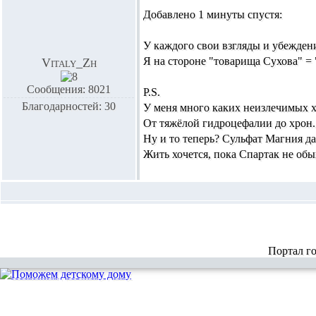
Добавлено 1 минуты спустя:
У каждого свои взгляды и убежден
Я на стороне "товарища Сухова" = 
Vitaly_Zh
Сообщения: 8021
P.S.
Благодарностей: 30
У меня много каких неизлечимых х
От тяжёлой гидроцефалии до хрон
Ну и то теперь? Сульфат Магния да 
Жить хочется, пока Спартак не обыг
Портал г