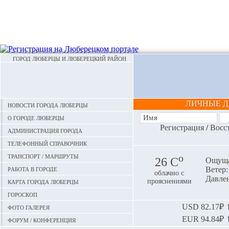
ГОРОД ЛЮБЕРЦЫ И ЛЮБЕРЕЦКИЙ РАЙОН
ЛИЧНЫЕ 
Новости города Люберцы
О городе Люберцы
Регистрация
/
Восс
Администрация города
Телефонный справочник
Транспорт / маршруты
o
26 С
Ощуща
Работа в городе
Ветер:
облачно с
Давлен
Карта города Люберцы
прояснениями
Гороскоп
Фото галерея
USD
82.17₽ ⬆
EUR
94.84₽ ⬆
Форум / конференция