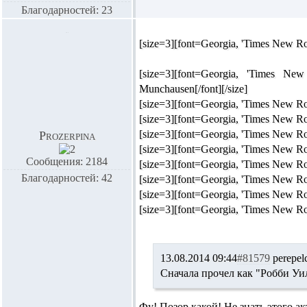
Благодарностей: 23
[size=3][font=Georgia, 'Times New Ro
[size=3][font=Georgia, 'Times 
Munchausen[/font][/size]
[size=3][font=Georgia, 'Times New Ro
[size=3][font=Georgia, 'Times New Ro
[size=3][font=Georgia, 'Times New R
Prozerpina
[size=3][font=Georgia, 'Times New Ro
Сообщения: 2184
[size=3][font=Georgia, 'Times New Ro
Благодарностей: 42
[size=3][font=Georgia, 'Times New R
[size=3][font=Georgia, 'Times New R
[size=3][font=Georgia, 'Times New Ro
13.08.2014 09:44
#81579
perepel
Сначала прочел как "Робби Уил
Фу! Позор какой! Не знать этого а