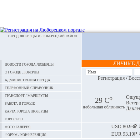
ГОРОД ЛЮБЕРЦЫ И ЛЮБЕРЕЦКИЙ РАЙОН
ЛИЧНЫЕ 
Новости города Люберцы
О городе Люберцы
Регистрация
/
Восс
Администрация города
Телефонный справочник
Транспорт / маршруты
o
Ощуща
29 С
Ветер:
Работа в городе
небольшая облачность
Давлен
Карта города Люберцы
Гороскоп
Фото галерея
USD
80.93₽ ⬇
EUR
93.19₽ ⬇
Форум / конференция