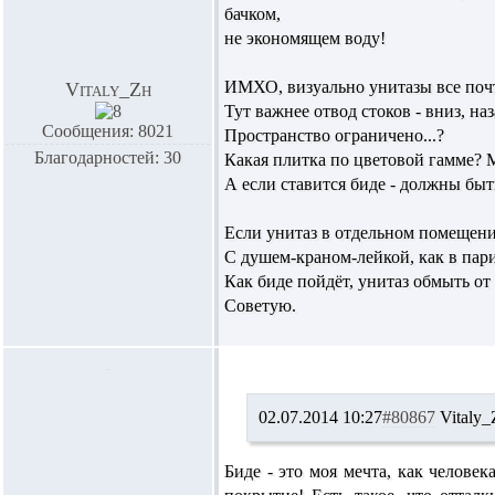
бачком,
не экономящем воду!
ИМХО, визуально унитазы все почт
Vitaly_Zh
Тут важнее отвод стоков - вниз, наза
Сообщения: 8021
Пространство ограничено...?
Благодарностей: 30
Какая плитка по цветовой гамме? 
А если ставится биде - должны быть
Если унитаз в отдельном помещени
С душем-краном-лейкой, как в пар
Как биде пойдёт, унитаз обмыть от 
Советую.
02.07.2014 10:27
#80867
Vitaly_
Биде - это моя мечта, как человек