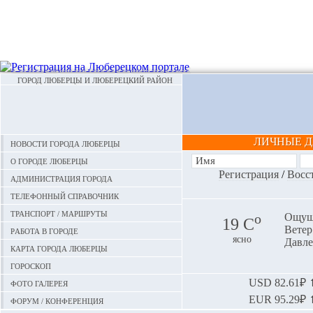
ГОРОД ЛЮБЕРЦЫ И ЛЮБЕРЕЦКИЙ РАЙОН
ЛИЧНЫЕ 
Новости города Люберцы
О городе Люберцы
Регистрация
/
Восс
Администрация города
Телефонный справочник
Транспорт / маршруты
o
Ощуща
19 С
Ветер:
Работа в городе
ясно
Давле
Карта города Люберцы
Гороскоп
Фото галерея
USD
82.61₽ ⬆
EUR
95.29₽ ⬆
Форум / конференция