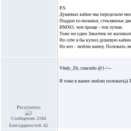
P.S.
Душевых кабин мы переделали мног
Поддон из мозаики, стеклянные дв
ИМХО, чем проще - тем лучше.
Тоже ни один Заказчик не жаловалс
Но себе я бы купил душевую кабину
Но вот - люблю ванну. Полежать л
Vitaly_Zh,
спасибо @}->--
Я тоже в ванне люблю полежать)) То
Prozerpina
Сообщения: 2184
Благодарностей: 42