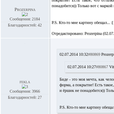
покрытие! Есть такое, что отталк
понадобится)) Только вот с маркой 
Prozerpina
Сообщения: 2184
P.S. Кто-то мне картину обещал... :[
Благодарностей: 42
Отредактировано: Prozerpina (02.07.
02.07.2014 10:32
#80869
Prozerp
02.07.2014 10:27
#80867
Vi
Биде - это моя мечта, как чело
fekla
форма, а покрытие! Есть такое,
и ёршик не понадобится)) Тольк
Сообщения: 3966
Благодарностей: 27
P.S. Кто-то мне картину обещал.