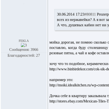
30.06.2014 17:23
#80811
Prozerp
всех из нержавейки? А я вот з
А что, душевых кабин нет ни у
fekla
мойка дорогая, не помню сколько о
поставлю, когда буду столешницу
Сообщения: 3966
розовые пятна, а чай и кофе остав
Благодарностей: 27
хочу что то подобное, керамическ
http://www.binbirdekor.com/cok-sik-de
например это:
http://moiki.idealkitchen.ru/wp-conten
Дочка себе в квартиру заказывала т
http://stores.ebay.com/Mexican-Tile