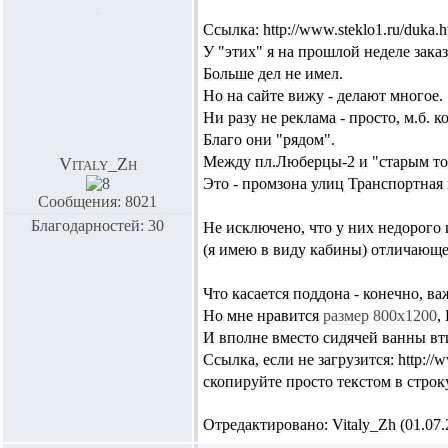
Ccылка: http://www.steklo1.ru/duka.
У "этих" я на прошлой неделе заказ
Больше дел не имел.
Но на сайте вижу - делают многое.
Ни разу не реклама - просто, м.б. 
Благо они "рядом".
Между пл.Люберцы-2 и "старым то
Vitaly_Zh
Это - промзона улиц Транспортная 
Сообщения: 8021
Благодарностей: 30
Не исключено, что у них недорого и
(я имею в виду кабины) отличающе
Что касается поддона - конечно, ва
Но мне нравится
размер 800х1200
,
И вполне вместо сидячей ванны вти
Ссылка, если не загрузится: http://w
скопируйте просто текстом в строку
Отредактировано: Vitaly_Zh (01.07.2