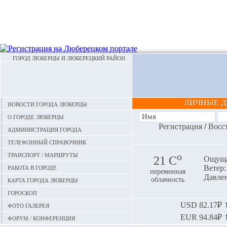
ГОРОД ЛЮБЕРЦЫ И ЛЮБЕРЕЦКИЙ РАЙОН
ЛИЧНЫЕ 
Новости города Люберцы
О городе Люберцы
Регистрация
/
Восс
Администрация города
Телефонный справочник
Транспорт / маршруты
o
21 С
Ощуща
Работа в городе
Ветер:
переменная
Давлен
Карта города Люберцы
облачность
Гороскоп
Фото галерея
USD
82.17₽ ⬆
EUR
94.84₽ ⬆
Форум / конференция