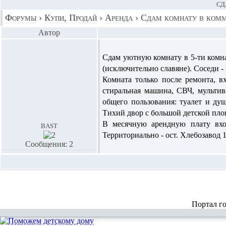
СД
Форумы
›
Купи, Продай
›
Аренда
›
Сдам комнату в комм
Автор
Сдам уютную комнату в 5-ти комн
(исключительно славяне). Соседи -
Комната только после ремонта, вх
стиральная машина, СВЧ, мультив
общего пользования: туалет и ду
Тихий двор с большой детской площ
В месячную арендную плату вход
bast
Территориально - ост. Хлебозавод 
Сообщения: 2
Портал г