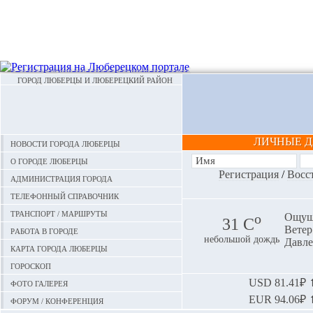
ГОРОД ЛЮБЕРЦЫ И ЛЮБЕРЕЦКИЙ РАЙОН
ЛИЧНЫЕ 
Новости города Люберцы
О городе Люберцы
Регистрация
/
Восс
Администрация города
Телефонный справочник
Транспорт / маршруты
o
Ощуща
31 С
Ветер:
Работа в городе
небольшой дождь
Давле
Карта города Люберцы
Гороскоп
Фото галерея
USD
81.41₽ ⬆
EUR
94.06₽ ⬆
Форум / конференция