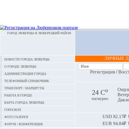
ГОРОД ЛЮБЕРЦЫ И ЛЮБЕРЕЦКИЙ РАЙОН
ЛИЧНЫЕ 
Новости города Люберцы
О городе Люберцы
Регистрация
/
Восс
Администрация города
Телефонный справочник
Транспорт / маршруты
o
Ощуща
24 С
Ветер:
Работа в городе
пасмурно
Давле
Карта города Люберцы
Гороскоп
Фото галерея
USD
82.17₽ ⬆
EUR
94.84₽ ⬆
Форум / конференция