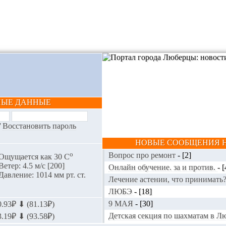
НЫЕ ДАННЫЕ
/
Восстановить пароль
НОВЫЕ СООБЩЕНИЯ Н
o
Вопрос про ремонт
-
[2]
Ощущается как 30 С
Ветер: 4.5 м/с [200]
Онлайн обучение. за и против.
-
[
Давление: 1014 мм рт. ст.
Лечение астении, что принимать
ЛЮБЭ
-
[18]
9 МАЯ
-
[30]
.93₽ ⬇ (81.13₽)
Детская секция по шахматам в 
.19₽ ⬇ (93.58₽)