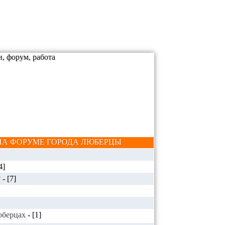
А ФОРУМЕ ГОРОДА ЛЮБЕРЦЫ
4]
?
-
[7]
Люберцах
-
[1]