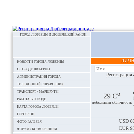
ГОРОД ЛЮБЕРЦЫ И ЛЮБЕРЕЦКИЙ РАЙОН
ЛИЧ
Новости города Люберцы
О городе Люберцы
Регистрация
Администрация города
Телефонный справочник
Транспорт / маршруты
o
29 С
Работа в городе
небольшая облачность
Карта города Люберцы
Гороскоп
Фото галерея
USD
80
EUR
93
Форум / конференция