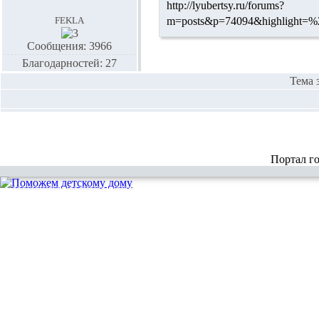
http://lyubertsy.ru/forums?
fekla
m=posts&p=74094&highlig
Сообщения: 3966
Благодарностей: 27
Тема 
Портал г