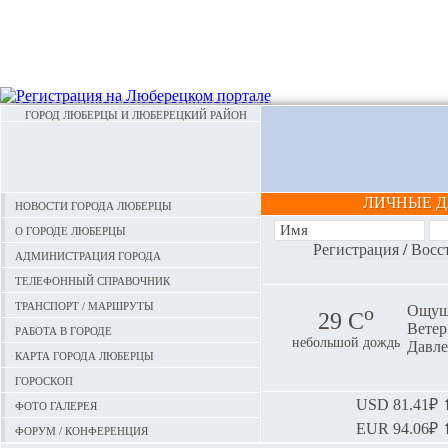
ГОРОД ЛЮБЕРЦЫ И ЛЮБЕРЕЦКИЙ РАЙОН
ЛИЧНЫЕ 
Новости города Люберцы
О городе Люберцы
Регистрация
/
Восс
Администрация города
Телефонный справочник
Транспорт / маршруты
o
Ощуща
29 С
Ветер:
Работа в городе
небольшой дождь
Давле
Карта города Люберцы
Гороскоп
Фото галерея
USD
81.41₽ ⬆
EUR
94.06₽ ⬆
Форум / конференция