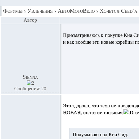
Форумы
›
Увлечения
›
АвтоМотоВело
›
Хочется Ceed`а
Автор
Присматриваюсь к покупке Киа Сид,
и как вообще эти новые корейцы п
Sienna
Сообщения: 20
Это здорово, что тема не про дезо
НОВАЯ, почти не топтаная
те
Подумываю над Киа Сид.