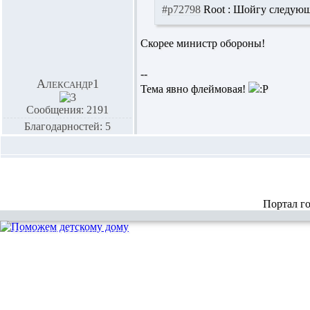
#p72798
Root :
Шойгу следующ
Скорее министр обороны!
--
Александр1
Тема явно флеймовая!
Сообщения: 2191
Благодарностей: 5
Портал г