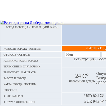
ГОРОД ЛЮБЕРЦЫ И ЛЮБЕРЕЦКИЙ РАЙОН
ЛИЧНЫЕ 
Новости города Люберцы
О городе Люберцы
Регистрация
/
Восс
Администрация города
Телефонный справочник
Транспорт / маршруты
o
Ощуща
24 С
Ветер:
Работа в городе
небольшой дождь
Давле
Карта города Люберцы
Гороскоп
Фото галерея
USD
82.17₽ ⬆
EUR
94.84₽ ⬆
Форум / конференция