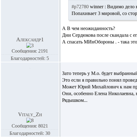
#p72780
winner :
Видимо дело к 
Попахивает 3 мировой, со сто
А В чем неожиданность?
Дни Сердюкова после скандала с е
Александр1
А
спасать
МИнОбороны . - така это
Сообщения: 2191
Благодарностей: 5
Зато теперь у М.о. будет выбранны
Это если я правильно понял прове
Может Юрий Михайлович к нам пр
Они, особенно Елена Николаевна, н
Рядышком...
Vitaly_Zh
Сообщения: 8021
Благодарностей: 30