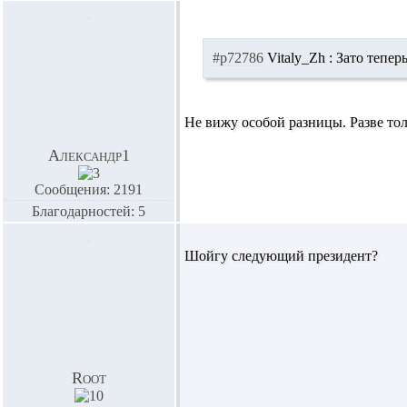
#p72786
Vitaly_Zh :
Зато теперь
Не вижу особой разницы. Разве тол
Александр1
Сообщения: 2191
Благодарностей: 5
Шойгу следующий президент?
Root