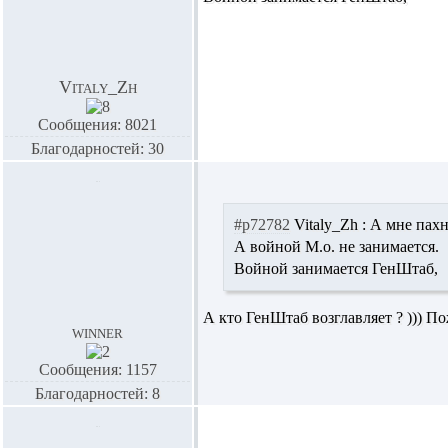
Vitaly_Zh
Сообщения: 8021
Благодарностей: 30
#p72782
Vitaly_Zh :
А мне пахн
А войной М.о. не занимается.
Войной занимается ГенШтаб,
А кто ГенШтаб возглавляет ? ))) По
winner
Сообщения: 1157
Благодарностей: 8