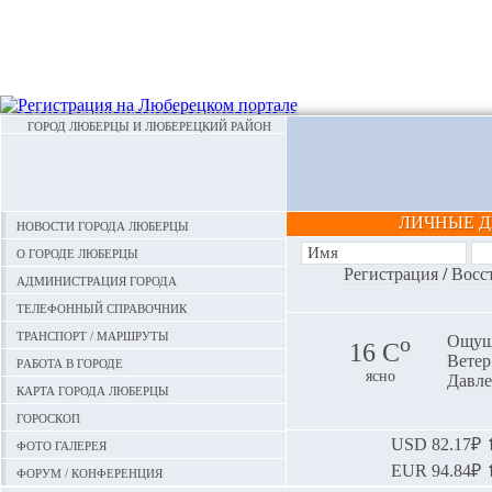
ГОРОД ЛЮБЕРЦЫ И ЛЮБЕРЕЦКИЙ РАЙОН
ЛИЧНЫЕ 
Новости города Люберцы
О городе Люберцы
Регистрация
/
Восс
Администрация города
Телефонный справочник
Транспорт / маршруты
o
Ощуща
16 С
Ветер:
Работа в городе
ясно
Давле
Карта города Люберцы
Гороскоп
Фото галерея
USD
82.17₽ ⬆
EUR
94.84₽ ⬆
Форум / конференция