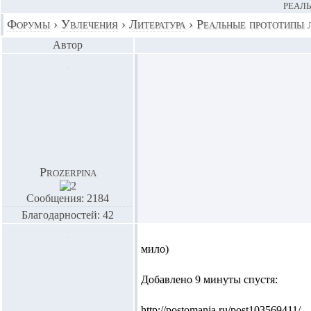
РЕАЛ
Форумы
›
Увлечения
›
Литература
›
Реальные прототипы 
Автор
Prozerpina
Сообщения: 2184
Благодарностей: 42
мило)
Добавлено 9 минуты спустя:
http://postomania.ru/post103569411/