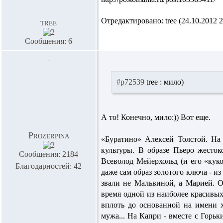
Отредактировано: tree (24.10.2012 2
tree
Сообщения: 6
#p72539
tree :
мило)
А то! Конечно, мило:)) Вот еще.
Prozerpina
«Буратино» Алексей Толстой
. На
культуры. В образе Пьеро жесток
Сообщения: 2184
Всеволод Мейерхольд (и его «ку
Благодарностей: 42
даже сам образ золотого ключа - и
звали не Мальвиной, а Марией. О
время одной из наиболее красив
вплоть до основанной на имени х
мужа... На Капри - вместе с Горь