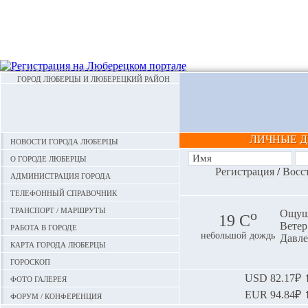
ГОРОД ЛЮБЕРЦЫ И ЛЮБЕРЕЦКИЙ РАЙОН
ЛИЧНЫЕ 
Новости города Люберцы
О городе Люберцы
Регистрация
/
Восс
Администрация города
Телефонный справочник
Транспорт / маршруты
o
Ощуща
19 С
Ветер:
Работа в городе
небольшой дождь
Давле
Карта города Люберцы
Гороскоп
Фото галерея
USD
82.17₽ ⬆
EUR
94.84₽ ⬆
Форум / конференция