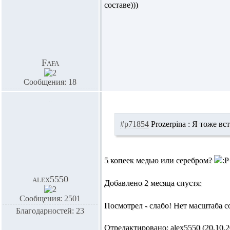
составе)))
Fafa
Сообщения: 18
#p71854
Prozerpina :
Я тоже вст
5 копеек медью или серебром?
alex5550
Добавлено 2 месяца спустя:
Сообщения: 2501
Посмотрел - слабо! Нет масштаба 
Благодарностей: 23
Отредактировано: alex5550 (20.10.20