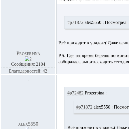
#p71872
alex5550 :
Посмотрел -
Всё приходит в упадок:( Даже веч
Prozerpina
P.S. Где ты время берешь по кино
собиралась выпить сходить сегодня
Сообщения: 2184
Благодарностей: 42
#p72482
Prozerpina :
#p71872
alex5550 :
Посмотр
alex5550
Всё приходит в упадок:( Даж