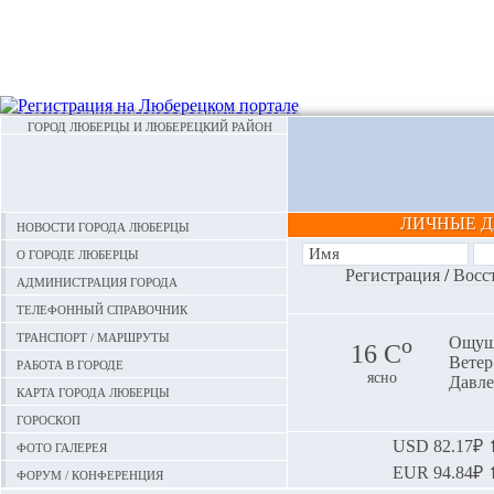
ГОРОД ЛЮБЕРЦЫ И ЛЮБЕРЕЦКИЙ РАЙОН
ЛИЧНЫЕ 
Новости города Люберцы
О городе Люберцы
Регистрация
/
Восс
Администрация города
Телефонный справочник
Транспорт / маршруты
o
Ощуща
16 С
Ветер:
Работа в городе
ясно
Давле
Карта города Люберцы
Гороскоп
Фото галерея
USD
82.17₽ ⬆
EUR
94.84₽ ⬆
Форум / конференция