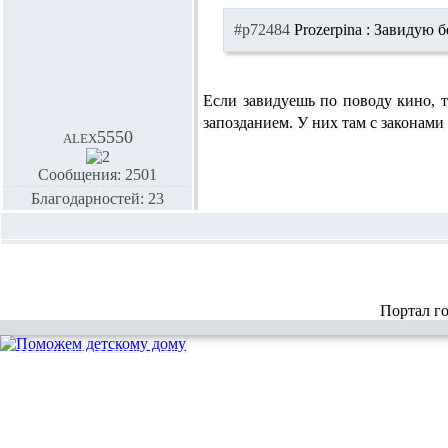
#p72484
Prozerpina :
Завидую б
Если завидуешь по поводу кино, 
запозданием. У них там с законами
alex5550
Сообщения: 2501
Благодарностей: 23
Портал г