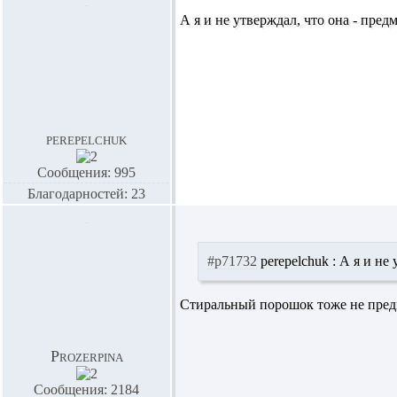
А я и не утверждал, что она - пред
perepelchuk
Сообщения: 995
Благодарностей: 23
#p71732
perepelchuk :
А я и не 
Стиральный порошок тоже не предм
Prozerpina
Сообщения: 2184