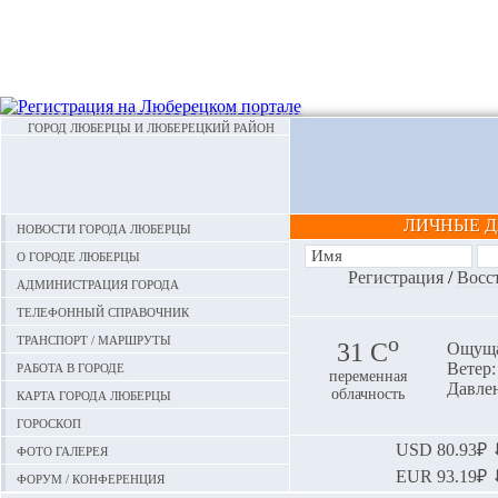
ГОРОД ЛЮБЕРЦЫ И ЛЮБЕРЕЦКИЙ РАЙОН
ЛИЧНЫЕ 
Новости города Люберцы
О городе Люберцы
Регистрация
/
Восс
Администрация города
Телефонный справочник
Транспорт / маршруты
o
31 С
Ощуща
Работа в городе
Ветер: 
переменная
Давлен
Карта города Люберцы
облачность
Гороскоп
Фото галерея
USD
80.93₽ ⬇
EUR
93.19₽ ⬇
Форум / конференция