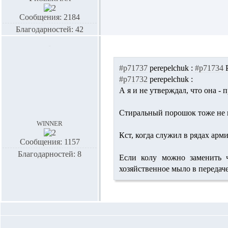
Сообщения: 2184
Благодарностей: 42
#p71737
perepelchuk :
#p71734
#p71732
perepelchuk :
А я и не утверждал, что она - 
Стиральный порошок тоже не п
winner
Кст, когда служил в рядах арм
Сообщения: 1157
Благодарностей: 8
Если колу можно заменить ч
хозяйственное мыло в передач