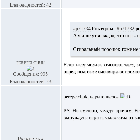
Благодарностей: 42
#p71734
Prozerpina :
#p71732
pe
А я и не утверждал, что она - 
Стиральный порошок тоже не п
perepelchuk
Если колу можно заменить чаем, к
передачем тоже наговорили плохог
Сообщения: 995
Благодарностей: 23
perepelchuk,
варите щелок
P.S. Не смешно, между прочим. Ес
вынуждена варить мыло сама из како
Prozerpina