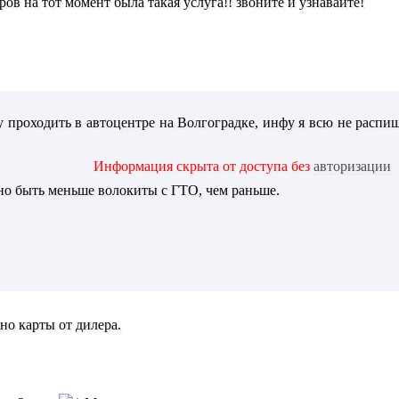
еров на тот момент была такая услуга!! звоните и узнавайте!
у проходить в автоцентре на Волгоградке, инфу я всю не распиш
Информация скрыта от доступа без
авторизации
но быть меньше волокиты с ГТО, чем раньше.
но карты от дилера.