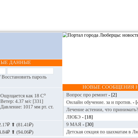
НЫЕ ДАННЫЕ
/
Восстановить пароль
НОВЫЕ СООБЩЕНИЯ Н
o
Вопрос про ремонт
-
[2]
Ощущается как 18 С
Ветер: 4.37 м/с [331]
Онлайн обучение. за и против.
-
[
Давление: 1017 мм рт. ст.
Лечение астении, что принимать
ЛЮБЭ
-
[18]
9 МАЯ
-
[30]
.17₽ ⬆ (81.41₽)
Детская секция по шахматам в 
.84₽ ⬆ (94.06₽)