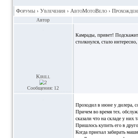
Форумы
›
Увлечения
›
АвтоМотоВело
›
Прохожден
Автор
Камрады, привет! Подскажит
столкнулся, стало интересно,
Kirill
Сообщения: 12
Проходил в июне у дилера, со
Причем во время тех. обслу
сказали что на складе у них 
Пришлось купить его в друго
Когда приехал забирать маши