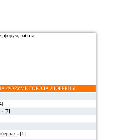
А ФОРУМЕ ГОРОДА ЛЮБЕРЦЫ
4]
?
-
[7]
Люберцах
-
[1]