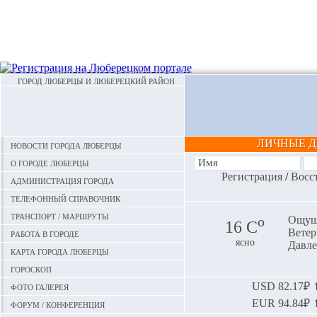
ГОРОД ЛЮБЕРЦЫ И ЛЮБЕРЕЦКИЙ РАЙОН
ЛИЧНЫЕ 
Новости города Люберцы
О городе Люберцы
Регистрация
/
Восс
Администрация города
Телефонный справочник
Транспорт / маршруты
o
Ощуща
16 С
Ветер:
Работа в городе
ясно
Давле
Карта города Люберцы
Гороскоп
Фото галерея
USD
82.17₽ ⬆
EUR
94.84₽ ⬆
Форум / конференция