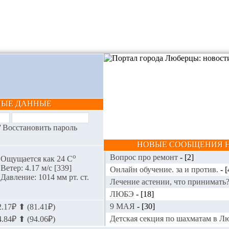
НЫЕ ДАННЫЕ
/
Восстановить пароль
НОВЫЕ СООБЩЕНИЯ Н
o
Вопрос про ремонт
-
[2]
Ощущается как 24 С
Ветер: 4.17 м/с [339]
Онлайн обучение. за и против.
-
[
Давление: 1014 мм рт. ст.
Лечение астении, что принимать
ЛЮБЭ
-
[18]
9 МАЯ
-
[30]
.17₽ ⬆ (81.41₽)
Детская секция по шахматам в 
.84₽ ⬆ (94.06₽)