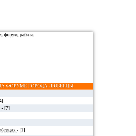
А ФОРУМЕ ГОРОДА ЛЮБЕРЦЫ
4]
?
-
[7]
Люберцах
-
[1]