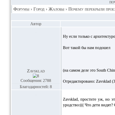
ПО
Форумы
›
Город
›
Жалобы
›
Почему перекрыли прое
Автор
Ну если только с архитектур
Вот такой бы нам подошел
(на самом деле это South Chi
Zavsklad
Сообщения: 2788
Отредактировано: Zavsklad (30
Благодарностей: 8
Zavsklad,
простите уж, но э
уродство:((( Что дети видят?