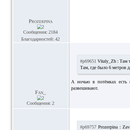
Prozerpina
Сообщения: 2184
Благодарностей: 42
#p69651
Vitaly_Zh :
Там т
Там, где было 6 метров д
А ночью в потёмках есть 
развешивают.
Fan_
Сообщения: 2
#p69757
Prozerpina :
Zav