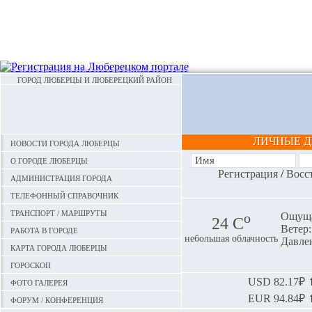
ГОРОД ЛЮБЕРЦЫ И ЛЮБЕРЕЦКИЙ РАЙОН
ЛИЧНЫЕ 
Новости города Люберцы
О городе Люберцы
Регистрация
/
Восс
Администрация города
Телефонный справочник
Транспорт / маршруты
o
Ощуща
24 С
Ветер:
Работа в городе
небольшая облачность
Давлен
Карта города Люберцы
Гороскоп
Фото галерея
USD
82.17₽ ⬆
EUR
94.84₽ ⬆
Форум / конференция