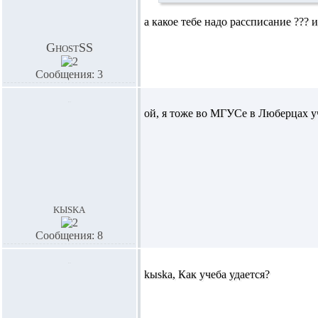
а какое тебе надо рассписание ??? 
GhostSS
Сообщения: 3
ой, я тоже во МГУСе в Люберцах учу
kыska
Сообщения: 8
kыska,
Как учеба удается?