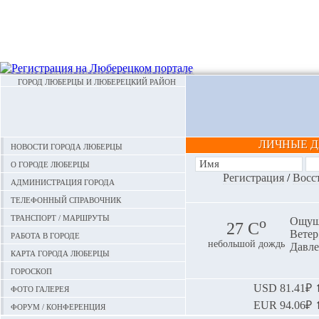
ГОРОД ЛЮБЕРЦЫ И ЛЮБЕРЕЦКИЙ РАЙОН
ЛИЧНЫЕ 
Новости города Люберцы
О городе Люберцы
Регистрация
/
Восс
Администрация города
Телефонный справочник
Транспорт / маршруты
o
Ощуща
27 С
Ветер:
Работа в городе
небольшой дождь
Давле
Карта города Люберцы
Гороскоп
Фото галерея
USD
81.41₽ ⬆
EUR
94.06₽ ⬆
Форум / конференция