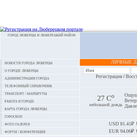
ГОРОД ЛЮБЕРЦЫ И ЛЮБЕРЕЦКИЙ РАЙОН
ЛИЧНЫЕ 
Новости города Люберцы
О городе Люберцы
Регистрация
/
Восс
Администрация города
Телефонный справочник
Транспорт / маршруты
o
Ощуща
27 С
Ветер:
Работа в городе
небольшой дождь
Давле
Карта города Люберцы
Гороскоп
Фото галерея
USD
81.41₽ ⬆
EUR
94.06₽ ⬆
Форум / конференция