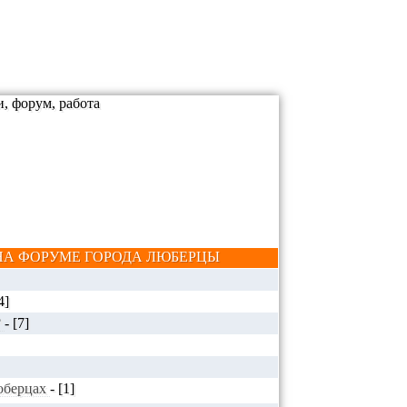
А ФОРУМЕ ГОРОДА ЛЮБЕРЦЫ
4]
?
-
[7]
Люберцах
-
[1]