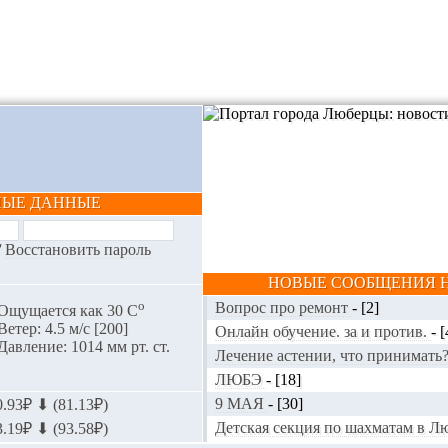
НЫЕ ДАННЫЕ
/
Восстановить пароль
НОВЫЕ СООБЩЕНИЯ Н
o
Вопрос про ремонт
-
[2]
Ощущается как 30 С
Ветер: 4.5 м/с [200]
Онлайн обучение. за и против.
-
[
Давление: 1014 мм рт. ст.
Лечение астении, что принимать
ЛЮБЭ
-
[18]
9 МАЯ
-
[30]
.93₽ ⬇ (81.13₽)
Детская секция по шахматам в 
.19₽ ⬇ (93.58₽)