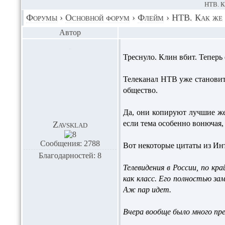
НТВ. 
Форумы
›
Основной форум
›
Флейм
›
НТВ. Как же 
Автор
Треснуло. Клин вбит. Теперь
Телеканал НТВ уже становитс
общество.
Да, они копируют лучшие же
если тема особенно вонючая,
Zavsklad
Сообщения: 2788
Вот некоторые цитаты из Ин
Благодарностей: 8
Телевидения в России, по к
как класс. Его полностью з
Аж пар идет.
Вчера вообще было много пре