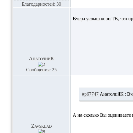
Благодарностей: 30
Вчера услышал по ТВ, что пр
АнатолийК
Сообщения: 25
#p67747
АнатолийК :
Вче
А на сколько Вы оцениваете
Zavsklad