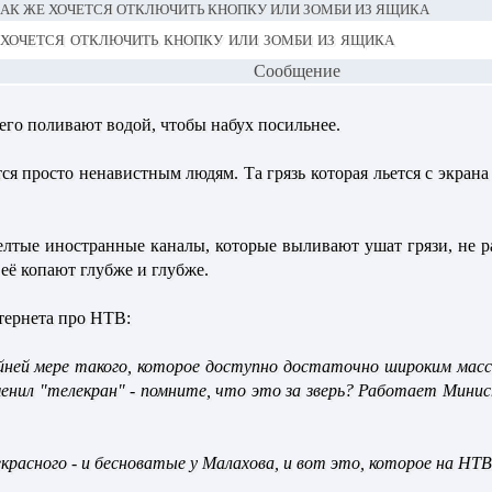
КАК ЖЕ ХОЧЕТСЯ ОТКЛЮЧИТЬ КНОПКУ ИЛИ ЗОМБИ ИЗ ЯЩИКА
хочется отключить кнопку или зомби из ящика
Сообщение
 его поливают водой, чтобы набух посильнее.
я просто ненавистным людям. Та грязь которая льется с экрана 
лтые иностранные каналы, которые выливают ушат грязи, не ра
 её копают глубже и глубже.
тернета про НТВ:
райней мере такого, которое доступно достаточно широким ма
аменил "телекран" - помните, что это за зверь? Работает Мини
красного - и бесноватые у Малахова, и вот это, которое на НТВ