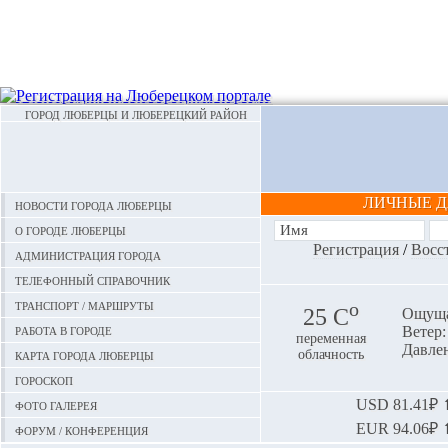
ГОРОД ЛЮБЕРЦЫ И ЛЮБЕРЕЦКИЙ РАЙОН
ЛИЧНЫЕ 
Новости города Люберцы
О городе Люберцы
Регистрация
/
Восс
Администрация города
Телефонный справочник
Транспорт / маршруты
o
25 С
Ощуща
Работа в городе
Ветер:
переменная
Давлен
Карта города Люберцы
облачность
Гороскоп
Фото галерея
USD
81.41₽ ⬆
EUR
94.06₽ ⬆
Форум / конференция