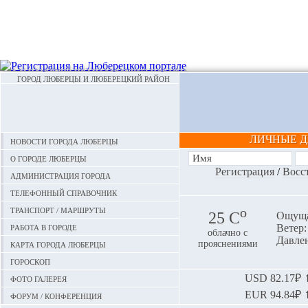
ГОРОД ЛЮБЕРЦЫ И ЛЮБЕРЕЦКИЙ РАЙОН
ЛИЧНЫЕ 
Новости города Люберцы
О городе Люберцы
Регистрация
/
Восс
Администрация города
Телефонный справочник
Транспорт / маршруты
o
25 С
Ощуща
Работа в городе
Ветер:
облачно с
Давлен
Карта города Люберцы
прояснениями
Гороскоп
Фото галерея
USD
82.17₽ ⬆
EUR
94.84₽ ⬆
Форум / конференция