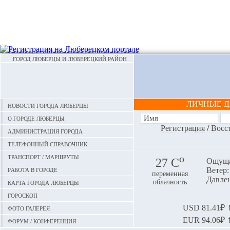
ГОРОД ЛЮБЕРЦЫ И ЛЮБЕРЕЦКИЙ РАЙОН
ЛИЧНЫЕ 
Новости города Люберцы
О городе Люберцы
Регистрация
/
Восс
Администрация города
Телефонный справочник
Транспорт / маршруты
o
27 С
Ощуща
Работа в городе
Ветер:
переменная
Давлен
Карта города Люберцы
облачность
Гороскоп
Фото галерея
USD
81.41₽ ⬆
EUR
94.06₽ ⬆
Форум / конференция