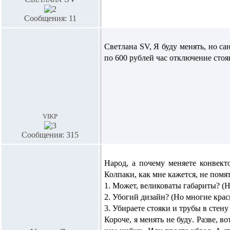
Сообщения: 11
Светлана SV,
Я буду менять, но са
по 600 рублей час отключение стояк
vikp
Сообщения: 315
Народ, а почему меняете конвект
Колпаки, как мне кажется, не пом
1. Может, великоваты габариты? (Но
2. Убогий дизайн? (Но многие крас
3. Убираете стояки и трубы в стену 
Короче, я менять не буду
. Разве, в