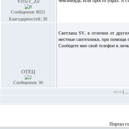
чем-нибудь. Или просто убрал. А ст
Vitaly_Zh
Сообщения: 8021
Благодарностей: 30
Светлана SV
, в отличии от други
местные сантехники, при помощи га
Сообщите мне свой телефон в личк
ОТЕЦ
Сообщения: 30
<<
<
1
...
Портал г