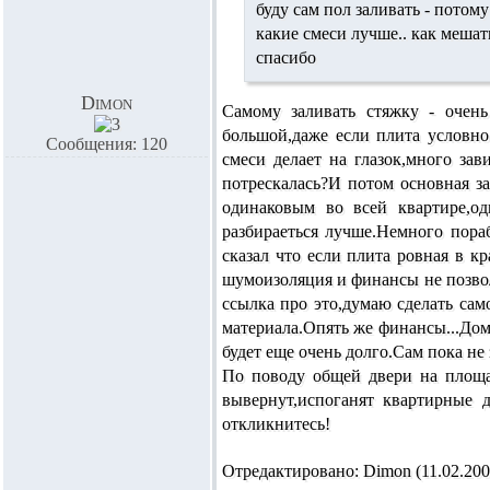
буду сам пол заливать - потом
какие смеси лучше.. как мешат
спасибо
Dimon
Самому заливать стяжку - очень
большой,даже если плита условн
Сообщения: 120
смеси делает на глазок,много за
потрескалась?И потом основная з
одинаковым во всей квартире,од
разбираеться лучше.Немного пораб
сказал что если плита ровная в к
шумоизоляция и финансы не позволяю
ссылка про это,думаю сделать са
материала.Опять же финансы...Дом
будет еще очень долго.Сам пока не
По поводу общей двери на площад
вывернут,испоганят квартирные д
откликнитесь!
Отредактировано: Dimon (11.02.2007