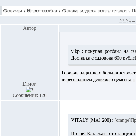
Форумы
›
Новостройки
›
Флейм раздела новостройки
›
П
<<
<
1
...
Автор
vikp :
покупал ротбанд на сад
Доставка с садовода 600 рублей
Говорят на рынках большинство ст
пересыпанием дешевого цемента в м
Dimon
Сообщения: 120
VITALY (MAI-208) :
[orange]
Пр
И ещё! Как ехать от станции 