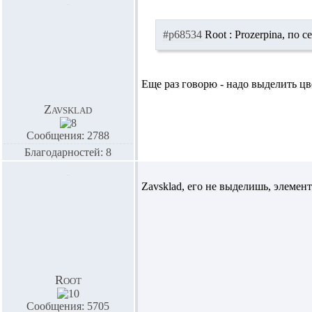
#p68534
Root :
Prozerpina,
по с
Еще раз говорю - надо выделить цве
Zavsklad
Сообщения: 2788
Благодарностей: 8
Zavsklad,
его не выделишь, элемент
Root
Сообщения: 5705