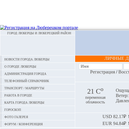
ГОРОД ЛЮБЕРЦЫ И ЛЮБЕРЕЦКИЙ РАЙОН
ЛИЧНЫЕ 
Новости города Люберцы
О городе Люберцы
Регистрация
/
Восс
Администрация города
Телефонный справочник
Транспорт / маршруты
o
21 С
Ощуща
Работа в городе
Ветер:
переменная
Давлен
Карта города Люберцы
облачность
Гороскоп
Фото галерея
USD
82.17₽ ⬆
EUR
94.84₽ ⬆
Форум / конференция