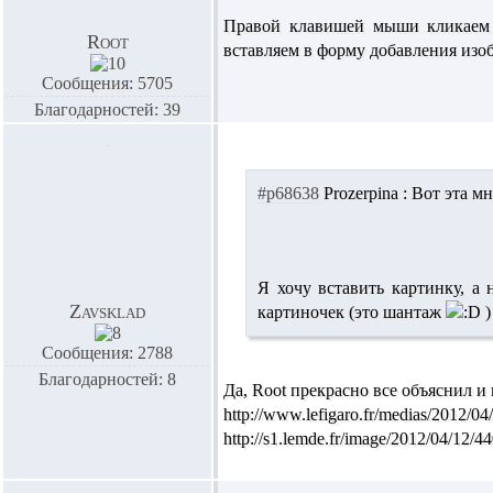
Правой клавишей мыши кликаем п
Root
вставляем в форму добавления изоб
Сообщения: 5705
Благодарностей: 39
#p68638
Prozerpina :
Вот эта м
Я хочу вставить картинку, а 
Zavsklad
картиночек (это шантаж
)
Сообщения: 2788
Благодарностей: 8
Да, Root прекрасно все объяснил и
http://www.lefigaro.fr/medias/2012/
http://s1.lemde.fr/image/2012/04/12