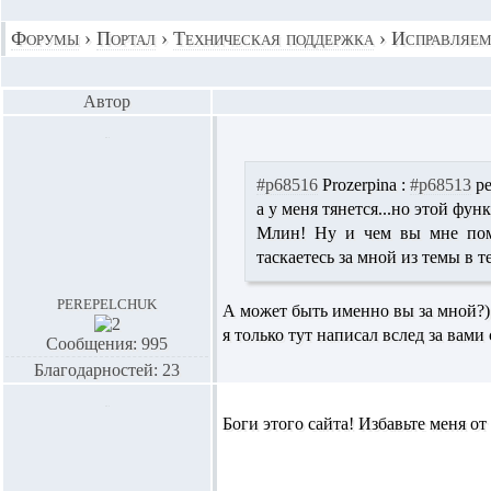
Форумы
›
Портал
›
Техническая поддержка
›
Исправляем
Автор
#p68516
Prozerpina :
#p68513
pe
а у меня тянется...но этой фун
Млин! Ну и чем вы мне пом
таскаетесь за мной из темы в т
perepelchuk
А может быть именно вы за мной?)
я только тут написал вслед за вами 
Сообщения: 995
Благодарностей: 23
Боги этого сайта! Избавьте меня от н